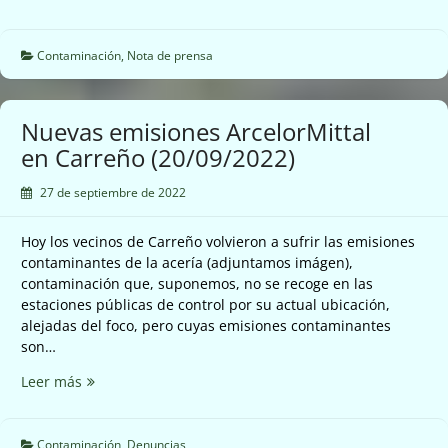
bate
record
de
Contaminación
,
Nota de prensa
contaminación
sin
que
Nuevas emisiones ArcelorMittal
se
en Carreño (20/09/2022)
active
el
27 de septiembre de 2022
protocolo
de
Hoy los vecinos de Carreño volvieron a sufrir las emisiones
contaminación
contaminantes de la acería (adjuntamos imágen),
del
contaminación que, suponemos, no se recoge en las
aire
estaciones públicas de control por su actual ubicación,
(21/09/2022)
alejadas del foco, pero cuyas emisiones contaminantes
son…
Nuevas
Leer más
emisiones
ArcelorMittal
en
Contaminación
,
Denuncias