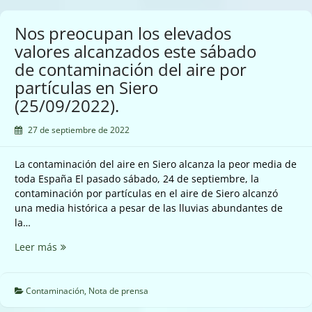
Siero
(25/09/2022)
Nos preocupan los elevados
valores alcanzados este sábado
de contaminación del aire por
partículas en Siero
(25/09/2022).
27 de septiembre de 2022
La contaminación del aire en Siero alcanza la peor media de
toda España El pasado sábado, 24 de septiembre, la
contaminación por partículas en el aire de Siero alcanzó
una media histórica a pesar de las lluvias abundantes de
la…
Nos
Leer más
preocupan
los
elevados
Contaminación
,
Nota de prensa
valores