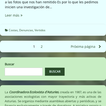
a las fotos que nos han remitido Es por lo que les pedimos
inicien una investigación de…
Vertidos
Leer más
playa
Franca
(16/09/2022)
Costas
,
Denuncias
,
Vertidos
Paginación
1
Página
2
Página
Próxima página
de
entradas
Buscar
BUSCAR
La
Coordinadora Ecoloxista d'Asturies
, creada en 1987, es una de las
asociaciones ecologistas con mayor trayectoria y más activas de
Asturias. Se organiza mediante asambleas abiertas y periódicas, y se
financia exclusivamente a través de donativos. A iniciativa propia o