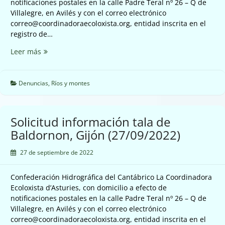
notificaciones postales en la calle Padre Teral nº 26 – Q de
Villalegre, en Avilés y con el correo electrónico
correo@coordinadoraecoloxista.org, entidad inscrita en el
registro de…
Denuncia
Leer más
nueva
pista
de
Denuncias
,
Ríos y montes
Redes
(27/09/2022)
Solicitud información tala de
Baldornon, Gijón (27/09/2022)
27 de septiembre de 2022
Confederación Hidrográfica del Cantábrico La Coordinadora
Ecoloxista d’Asturies, con domicilio a efecto de
notificaciones postales en la calle Padre Teral nº 26 – Q de
Villalegre, en Avilés y con el correo electrónico
correo@coordinadoraecoloxista.org, entidad inscrita en el