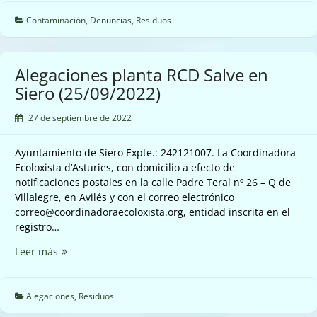
planta
RCD
Contaminación
,
Denuncias
,
Residuos
de
Cenero
(27/09/2022)
Alegaciones planta RCD Salve en
Siero (25/09/2022)
27 de septiembre de 2022
Ayuntamiento de Siero Expte.: 242121007. La Coordinadora
Ecoloxista d’Asturies, con domicilio a efecto de
notificaciones postales en la calle Padre Teral nº 26 – Q de
Villalegre, en Avilés y con el correo electrónico
correo@coordinadoraecoloxista.org, entidad inscrita en el
registro…
Alegaciones
Leer más
planta
RCD
Salve
Alegaciones
,
Residuos
en