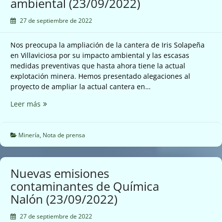
ambiental (23/09/2022)
aire
por
27 de septiembre de 2022
partículas
en
Nos preocupa la ampliación de la cantera de Iris Solapeña
Siero.
en Villaviciosa por su impacto ambiental y las escasas
(25/09/2022)
medidas preventivas que hasta ahora tiene la actual
explotación minera. Hemos presentado alegaciones al
proyecto de ampliar la actual cantera en…
Nos
Leer más
preocupa
la
ampliación
Minería
,
Nota de prensa
de
la
cantera
Nuevas emisiones
de
contaminantes de Química
Iris
Nalón (23/09/2022)
Solapeña
en
27 de septiembre de 2022
Villaviciosa