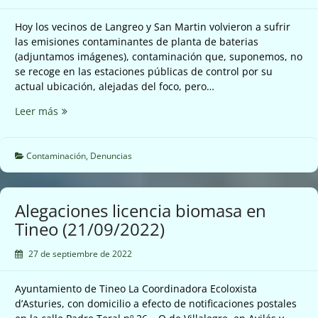
por
su
Hoy los vecinos de Langreo y San Martin volvieron a sufrir
impacto
las emisiones contaminantes de planta de baterias
ambiental
(adjuntamos imágenes), contaminación que, suponemos, no
(23/09/2022)
se recoge en las estaciones públicas de control por su
actual ubicación, alejadas del foco, pero…
Nuevas
Leer más
emisiones
contaminantes
de
Contaminación
,
Denuncias
Química
Nalón
(23/09/2022)
Alegaciones licencia biomasa en
Tineo (21/09/2022)
27 de septiembre de 2022
Ayuntamiento de Tineo La Coordinadora Ecoloxista
d’Asturies, con domicilio a efecto de notificaciones postales