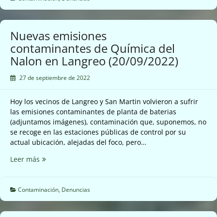
Carreño
(20/09/2022)
Nuevas emisiones
contaminantes de Química del
Nalon en Langreo (20/09/2022)
27 de septiembre de 2022
Hoy los vecinos de Langreo y San Martin volvieron a sufrir
las emisiones contaminantes de planta de baterias
(adjuntamos imágenes), contaminación que, suponemos, no
se recoge en las estaciones públicas de control por su
actual ubicación, alejadas del foco, pero…
Nuevas
Leer más
emisiones
contaminantes
de
Contaminación
,
Denuncias
Química
del