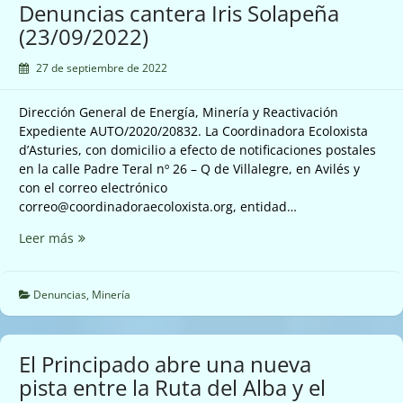
Denuncias cantera Iris Solapeña
(23/09/2022)
27 de septiembre de 2022
Dirección General de Energía, Minería y Reactivación
Expediente AUTO/2020/20832. La Coordinadora Ecoloxista
d’Asturies, con domicilio a efecto de notificaciones postales
en la calle Padre Teral nº 26 – Q de Villalegre, en Avilés y
con el correo electrónico
correo@coordinadoraecoloxista.org, entidad…
Denuncias
Leer más
cantera
Iris
Solapeña
Denuncias
,
Minería
(23/09/2022)
El Principado abre una nueva
pista entre la Ruta del Alba y el