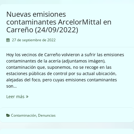
alcanzados
este
Nuevas emisiones
sábado
contaminantes ArcelorMittal en
de
Carreño (24/09/2022)
contaminación
del
27 de septiembre de 2022
aire
por
partículas
Hoy los vecinos de Carreño volvieron a sufrir las emisiones
en
contaminantes de la acería (adjuntamos imágen),
Siero
contaminación que, suponemos, no se recoge en las
(25/09/2022).
estaciones públicas de control por su actual ubicación,
alejadas del foco, pero cuyas emisiones contaminantes
son…
Nuevas
Leer más
emisiones
contaminantes
ArcelorMittal
Contaminación
,
Denuncias
en
Carreño
(24/09/2022)