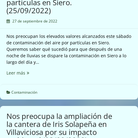
partículas en Siero.
y
(25/09/2022)
el
monte
27 de septiembre de 2022
Llaimo
en
Nos preocupan los elevados valores alcanzados este sábado
el
de contaminación del aire por partículas en Siero.
parque
Queremos saber qué sucedió para que después de una
natural
noche de lluvias se dispare la contaminación en Siero a lo
de
largo del día y…
Redes
(26/09/2022)
Nos
Leer más
preocupan
los
elevados
Contaminación
valores
alcanzados
este
Nos preocupa la ampliación de
sábado
la cantera de Iris Solapeña en
de
Villaviciosa por su impacto
contaminación
del