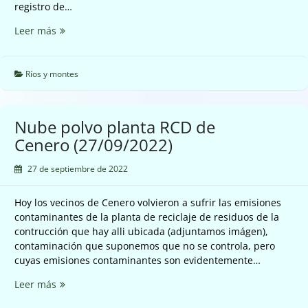
registro de…
Solicitud
Leer más
información
tala
de
Ríos y montes
Baldornon,
Gijón
(27/09/2022)
Nube polvo planta RCD de
Cenero (27/09/2022)
27 de septiembre de 2022
Hoy los vecinos de Cenero volvieron a sufrir las emisiones
contaminantes de la planta de reciclaje de residuos de la
contrucción que hay alli ubicada (adjuntamos imágen),
contaminación que suponemos que no se controla, pero
cuyas emisiones contaminantes son evidentemente…
Nube
Leer más
polvo