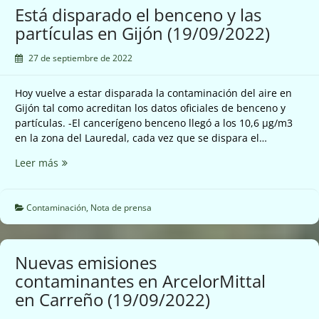
Nalon
Está disparado el benceno y las
en
partículas en Gijón (19/09/2022)
Langreo
(20/09/2022)
27 de septiembre de 2022
Hoy vuelve a estar disparada la contaminación del aire en
Gijón tal como acreditan los datos oficiales de benceno y
partículas. -El cancerígeno benceno llegó a los 10,6 µg/m3
en la zona del Lauredal, cada vez que se dispara el…
Está
Leer más
disparado
el
benceno
Contaminación
,
Nota de prensa
y
las
partículas
Nuevas emisiones
en
contaminantes en ArcelorMittal
Gijón
en Carreño (19/09/2022)
(19/09/2022)