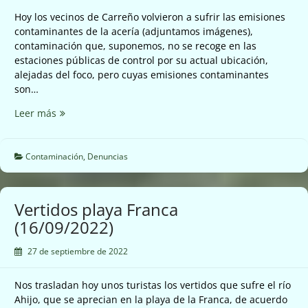
Hoy los vecinos de Carreño volvieron a sufrir las emisiones
contaminantes de la acería (adjuntamos imágenes),
contaminación que, suponemos, no se recoge en las
estaciones públicas de control por su actual ubicación,
alejadas del foco, pero cuyas emisiones contaminantes
son…
Nuevas
Leer más
emisiones
contaminantes
de
Contaminación
,
Denuncias
ArcelorMittal
en
Carreño
Vertidos playa Franca
(18/09/2022)
(16/09/2022)
27 de septiembre de 2022
Nos trasladan hoy unos turistas los vertidos que sufre el río
Ahijo, que se aprecian en la playa de la Franca, de acuerdo