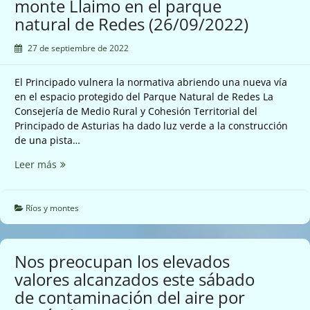
monte Llaimo en el parque
natural de Redes (26/09/2022)
27 de septiembre de 2022
El Principado vulnera la normativa abriendo una nueva vía
en el espacio protegido del Parque Natural de Redes La
Consejería de Medio Rural y Cohesión Territorial del
Principado de Asturias ha dado luz verde a la construcción
de una pista…
El
Leer más
Principado
abre
una
Ríos y montes
nueva
pista
entre
Nos preocupan los elevados
la
valores alcanzados este sábado
Ruta
de contaminación del aire por
del
Alba