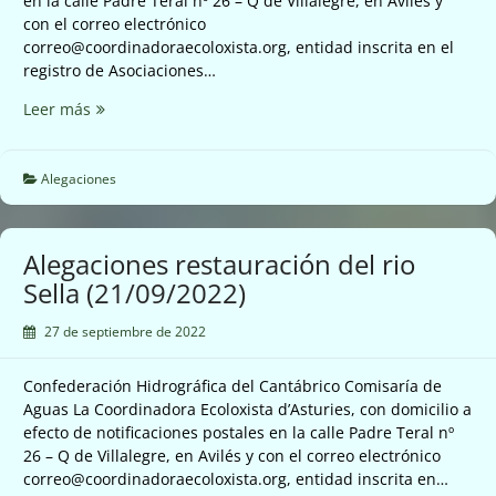
en la calle Padre Teral nº 26 – Q de Villalegre, en Avilés y
con el correo electrónico
correo@coordinadoraecoloxista.org, entidad inscrita en el
registro de Asociaciones…
Alegaciones
Leer más
licencia
biomasa
en
Alegaciones
Tineo
(21/09/2022)
Alegaciones restauración del rio
Sella (21/09/2022)
27 de septiembre de 2022
Confederación Hidrográfica del Cantábrico Comisaría de
Aguas La Coordinadora Ecoloxista d’Asturies, con domicilio a
efecto de notificaciones postales en la calle Padre Teral nº
26 – Q de Villalegre, en Avilés y con el correo electrónico
correo@coordinadoraecoloxista.org, entidad inscrita en…