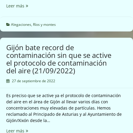
Alegaciones
Leer más
restauración
del
rio
Alegaciones
,
Ríos y montes
Sella
(21/09/2022)
Gijón bate record de
contaminación sin que se active
el protocolo de contaminación
del aire (21/09/2022)
27 de septiembre de 2022
Es preciso que se active ya el protocolo de contaminación
del aire en el área de Gijón al llevar varios días con
concentraciones muy elevadas de partículas. Hemos
reclamado al Principado de Asturias y al Ayuntamiento de
Gijón/Xixón desde la…
Gijón
Leer más