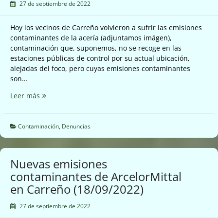
27 de septiembre de 2022
Hoy los vecinos de Carreño volvieron a sufrir las emisiones
contaminantes de la acería (adjuntamos imágen),
contaminación que, suponemos, no se recoge en las
estaciones públicas de control por su actual ubicación,
alejadas del foco, pero cuyas emisiones contaminantes
son…
Nuevas
Leer más
emisiones
contaminantes
en
Contaminación
,
Denuncias
ArcelorMittal
en
Carreño
Nuevas emisiones
(19/09/2022)
contaminantes de ArcelorMittal
en Carreño (18/09/2022)
27 de septiembre de 2022