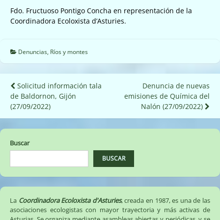
Fdo. Fructuoso Pontigo Concha en representación de la
Coordinadora Ecoloxista d’Asturies.
Denuncias
,
Ríos y montes
Navegación
Solicitud información tala
Denuncia de nuevas
de Baldornon, Gijón
emisiones de Química del
de
(27/09/2022)
Nalón (27/09/2022)
entradas
Buscar
BUSCAR
La
Coordinadora Ecoloxista d'Asturies
, creada en 1987, es una de las
asociaciones ecologistas con mayor trayectoria y más activas de
Asturias. Se organiza mediante asambleas abiertas y periódicas, y se