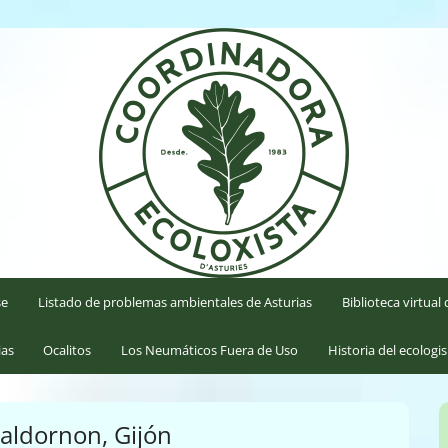
'Asturies
se
Listado de problemas ambientales de Asturias
Biblioteca virtua
ias
Ocalitos
Los Neumáticos Fuera de Uso
Historia del ecologi
Baldornon, Gijón