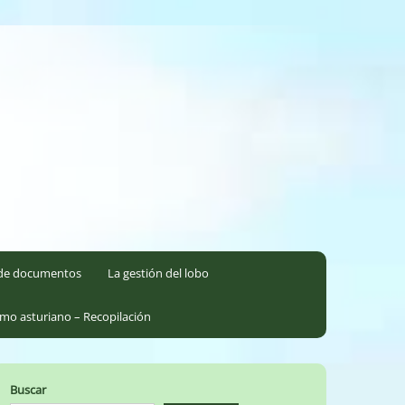
l de documentos
La gestión del lobo
smo asturiano – Recopilación
Buscar