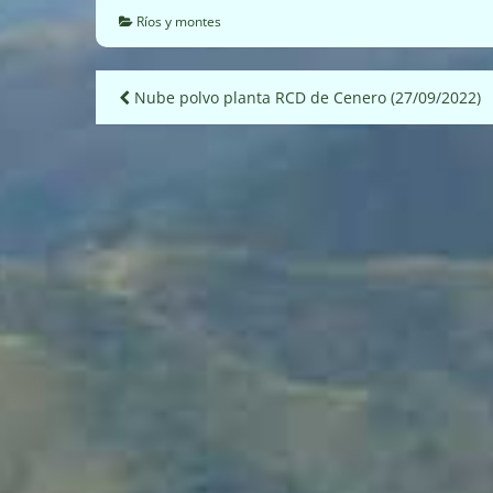
Ríos y montes
Navegación
Nube polvo planta RCD de Cenero (27/09/2022)
de
entradas