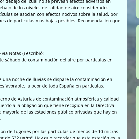
por debajo del cual no se prevean efectos adversos en
debajo de los niveles de calidad de aire considerados
ículas se asocian con efectos nocivos sobre la salud, por
nes de partículas más bajas posibles. Recomendación que
 vía Notas (
) escribió:
te sábado de contaminación del aire por partículas en
una noche de lluvias se dispare la contaminación en
esfavorable, la peor de toda España en partículas.
obierno de Asturias de contaminación atmosférica y calidad
uerdo a la obligación que tiene recogida en la Directiva
la mayoría de las estaciones público privadas que hay en
.
ión de Lugones por las partículas de menos de 10 micras
r de 532 µg/m³. Hay que recordar que esta estación es la