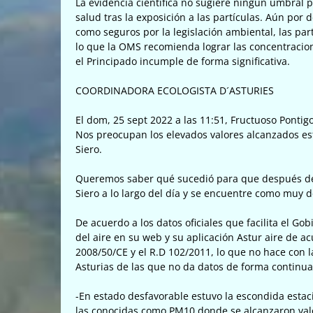
La evidencia científica no sugiere ningún umbral 
salud tras la exposición a las partículas. Aún por 
como seguros por la legislación ambiental, las part
lo que la OMS recomienda lograr las concentracio
el Principado incumple de forma significativa.
COORDINADORA ECOLOGISTA D´ASTURIES
El dom, 25 sept 2022 a las 11:51, Fructuoso Pontigo
Nos preocupan los elevados valores alcanzados es
Siero.
Queremos saber qué sucedió para que después de 
Siero a lo largo del día y se encuentre como muy d
De acuerdo a los datos oficiales que facilita el G
del aire en su web y su aplicación Astur aire de ac
2008/50/CE y el R.D 102/2011, lo que no hace con 
Asturias de las que no da datos de forma continua
-En estado desfavorable estuvo la escondida estac
las conocidas como PM10 donde se alcanzaron valo