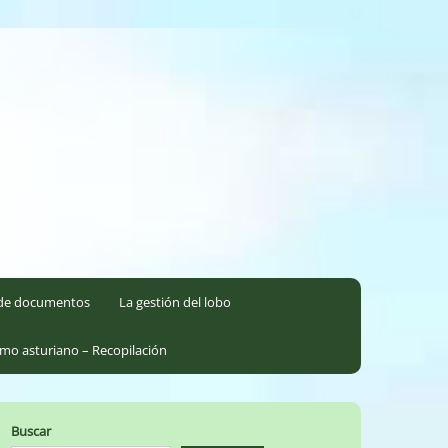
l de documentos
La gestión del lobo
smo asturiano – Recopilación
Buscar