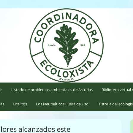
'Asturies
se
Listado de problemas ambientales de Asturias
Biblioteca virtua
ias
Ocalitos
Los Neumáticos Fuera de Uso
Historia del ecologi
lores alcanzados este