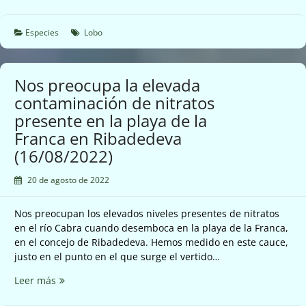
Gobierno
Asturiano
insiste
Especies
Lobo
en
matar
lobos
Nos preocupa la elevada
como
contaminación de nitratos
sea
presente en la playa de la
(17/08/2022)
Franca en Ribadedeva
(16/08/2022)
20 de agosto de 2022
Nos preocupan los elevados niveles presentes de nitratos
en el río Cabra cuando desemboca en la playa de la Franca,
en el concejo de Ribadedeva. Hemos medido en este cauce,
justo en el punto en el que surge el vertido…
Nos
Leer más
preocupa