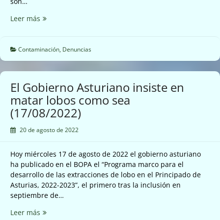
son…
Denuncia:
Leer más
emisiones
Arcelor
en
Contaminación
,
Denuncias
Carreño
(17/08/2022)
El Gobierno Asturiano insiste en
matar lobos como sea
(17/08/2022)
20 de agosto de 2022
Hoy miércoles 17 de agosto de 2022 el gobierno asturiano
ha publicado en el BOPA el “Programa marco para el
desarrollo de las extracciones de lobo en el Principado de
Asturias, 2022-2023”, el primero tras la inclusión en
septiembre de…
El
Leer más