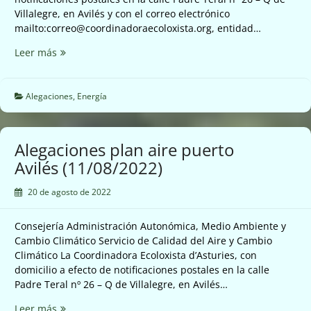
Villalegre, en Avilés y con el correo electrónico
mailto:correo@coordinadoraecoloxista.org, entidad…
Alegaciones
Leer más
ampliación
subestación
de
Alegaciones
,
Energía
Trasona
(11/08/2022)
Alegaciones plan aire puerto
Avilés (11/08/2022)
20 de agosto de 2022
Consejería Administración Autonómica, Medio Ambiente y
Cambio Climático Servicio de Calidad del Aire y Cambio
Climático La Coordinadora Ecoloxista d’Asturies, con
domicilio a efecto de notificaciones postales en la calle
Padre Teral nº 26 – Q de Villalegre, en Avilés…
Alegaciones
Leer más