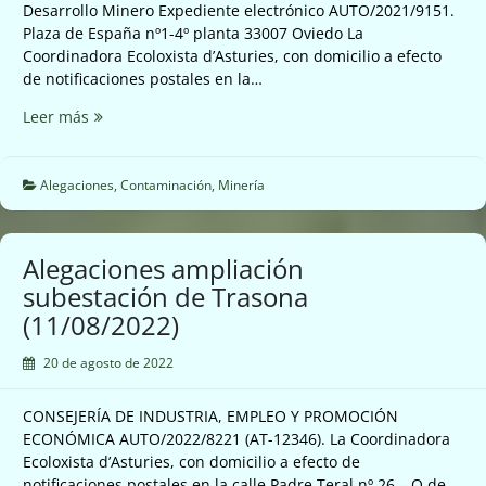
Desarrollo Minero Expediente electrónico AUTO/2021/9151.
Plaza de España nº1-4º planta 33007 Oviedo La
Coordinadora Ecoloxista d’Asturies, con domicilio a efecto
de notificaciones postales en la…
Alega
Leer más
otorgamiento
cantera
Marea
Alegaciones
,
Contaminación
,
Minería
(11/08/2022)
Alegaciones ampliación
subestación de Trasona
(11/08/2022)
20 de agosto de 2022
CONSEJERÍA DE INDUSTRIA, EMPLEO Y PROMOCIÓN
ECONÓMICA AUTO/2022/8221 (AT-12346). La Coordinadora
Ecoloxista d’Asturies, con domicilio a efecto de
notificaciones postales en la calle Padre Teral nº 26 – Q de