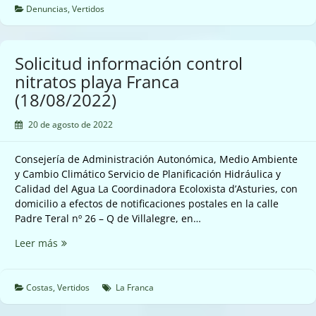
residuales
Denuncias
,
Vertidos
playas
de
Llanes
Solicitud información control
(18/08/2022)
nitratos playa Franca
(18/08/2022)
20 de agosto de 2022
Consejería de Administración Autonómica, Medio Ambiente
y Cambio Climático Servicio de Planificación Hidráulica y
Calidad del Agua La Coordinadora Ecoloxista d’Asturies, con
domicilio a efectos de notificaciones postales en la calle
Padre Teral nº 26 – Q de Villalegre, en…
Solicitud
Leer más
información
control
nitratos
Costas
,
Vertidos
La Franca
playa