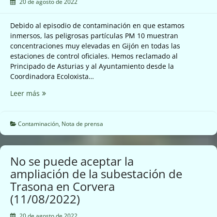
20 de agosto de 2022
Debido al episodio de contaminación en que estamos
inmersos, las peligrosas partículas PM 10 muestran
concentraciones muy elevadas en Gijón en todas las
estaciones de control oficiales. Hemos reclamado al
Principado de Asturias y al Ayuntamiento desde la
Coordinadora Ecoloxista…
Todo
Leer más
Gijon
sigue
respirando
Contaminación
,
Nota de prensa
una
mala
calidad
No se puede aceptar la
del
ampliación de la subestación de
aire,
Trasona en Corvera
mientras
esperamos
(11/08/2022)
que
activen
20 de agosto de 2022