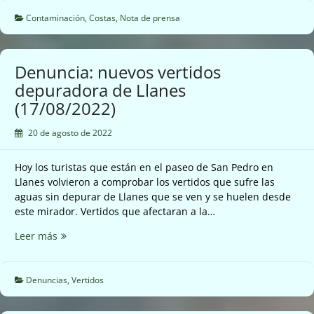
la
elevada
Contaminación
,
Costas
,
Nota de prensa
contaminación
de
nitratos
Denuncia: nuevos vertidos
presente
depuradora de Llanes
en
(17/08/2022)
la
playa
20 de agosto de 2022
de
la
Franca
Hoy los turistas que están en el paseo de San Pedro en
en
Llanes volvieron a comprobar los vertidos que sufre las
Ribadedeva
aguas sin depurar de Llanes que se ven y se huelen desde
(16/08/2022)
este mirador. Vertidos que afectaran a la…
Denuncia:
Leer más
nuevos
vertidos
depuradora
Denuncias
,
Vertidos
de
Llanes