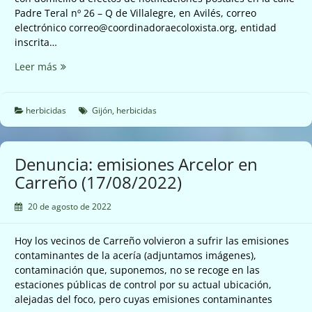
Padre Teral nº 26 – Q de Villalegre, en Avilés, correo
electrónico correo@coordinadoraecoloxista.org, entidad
inscrita…
Control
Leer más
tratamiento
campo
de
herbicidas
Gijón
,
herbicidas
golf
de
Castiello
Denuncia: emisiones Arcelor en
(18/08/2022)
Carreño (17/08/2022)
20 de agosto de 2022
Hoy los vecinos de Carreño volvieron a sufrir las emisiones
contaminantes de la acería (adjuntamos imágenes),
contaminación que, suponemos, no se recoge en las
estaciones públicas de control por su actual ubicación,
alejadas del foco, pero cuyas emisiones contaminantes