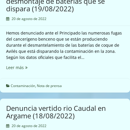
desmontaje de baterias que se
dispara (19/08/2022)
20 de agosto de 2022
Hemos denunciado ante el Principado las numerosas fugas
del cancerígeno benceno que se están produciendo
durante el desmantelamiento de las baterías de coque de
Avilés que está disparando la contaminación en la zona.
Según los datos oficiales que facilita el…
Hay
Leer más
que
controlar
el
Contaminación
,
Nota de prensa
cancerigeno
benceno
del
Denuncia vertido rio Caudal en
desmontaje
Argame (18/08/2022)
de
baterias
20 de agosto de 2022
que