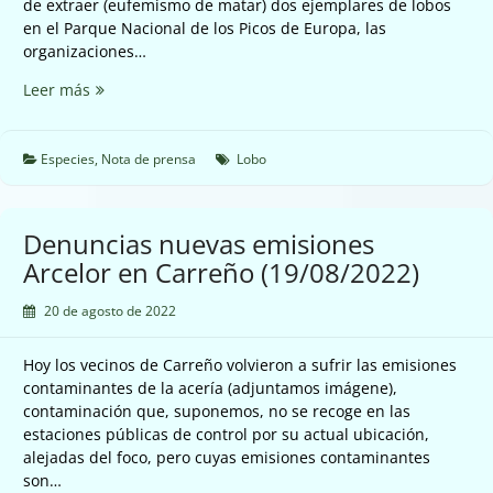
de extraer (eufemismo de matar) dos ejemplares de lobos
en el Parque Nacional de los Picos de Europa, las
organizaciones…
Matar
Leer más
lobos
no
es
Especies
,
Nota de prensa
Lobo
la
solución
y
Denuncias nuevas emisiones
es
Arcelor en Carreño (19/08/2022)
ilegal
(19/08/2022)
20 de agosto de 2022
Hoy los vecinos de Carreño volvieron a sufrir las emisiones
contaminantes de la acería (adjuntamos imágene),
contaminación que, suponemos, no se recoge en las
estaciones públicas de control por su actual ubicación,
alejadas del foco, pero cuyas emisiones contaminantes
son…