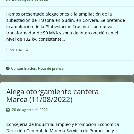
medidas
preventivas
Hemos presentado alegaciones a la ampliación de la
(12/08/2022)
subestación de Trasona en Gudín, en Corvera. Se pretende
la ampliación de la “Subestación Trasona” con nuevo
transformador de 50 MVA y zona de interconexión en el
nivel de 132 kV, consistente…
No
Leer más
se
puede
aceptar
Contaminación
,
Nota de prensa
la
ampliación
de
Alega otorgamiento cantera
la
Marea (11/08/2022)
subestación
de
20 de agosto de 2022
Trasona
en
Consejería de Industria, Empleo y Promoción Económica
Corvera
Dirección General de Minería Servicio de Promoción y
(11/08/2022)