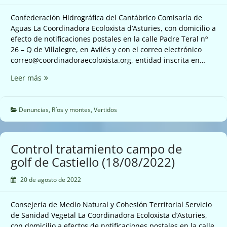
se
Confederación Hidrográfica del Cantábrico Comisaría de
dispara
Aguas La Coordinadora Ecoloxista d’Asturies, con domicilio a
(19/08/2022)
efecto de notificaciones postales en la calle Padre Teral nº
26 – Q de Villalegre, en Avilés y con el correo electrónico
correo@coordinadoraecoloxista.org, entidad inscrita en…
Denuncia
Leer más
vertido
rio
Caudal
Denuncias
,
Ríos y montes
,
Vertidos
en
Argame
(18/08/2022)
Control tratamiento campo de
golf de Castiello (18/08/2022)
20 de agosto de 2022
Consejería de Medio Natural y Cohesión Territorial Servicio
de Sanidad Vegetal La Coordinadora Ecoloxista d’Asturies,
con domicilio a efectos de notificaciones postales en la calle