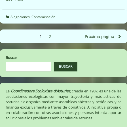
plan
aire
puerto
Alegaciones
,
Contaminación
Avilés
(11/08/2022)
Paginación
1
Página
2
Página
Próxima página
de
entradas
Buscar
BUSCAR
La
Coordinadora Ecoloxista d'Asturies
, creada en 1987, es una de las
asociaciones ecologistas con mayor trayectoria y más activas de
Asturias. Se organiza mediante asambleas abiertas y periódicas, y se
financia exclusivamente a través de donativos. A iniciativa propia o
en colaboración con otras asociaciones y personas intenta aportar
soluciones a los problemas ambientales de Asturias.