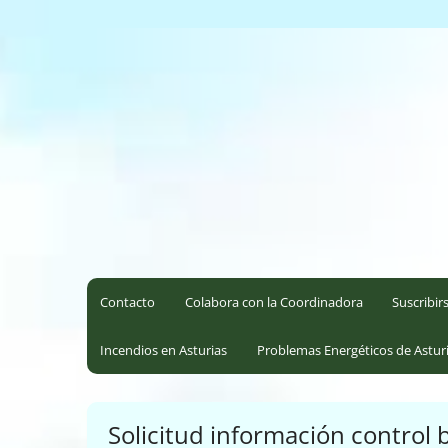
Saltar
al
Coordinadora Ecoloxista d
contenido
Contacto
Colabora con la Coordinadora
Suscribir
Incendios en Asturias
Problemas Energéticos de Astur
Solicitud información control 