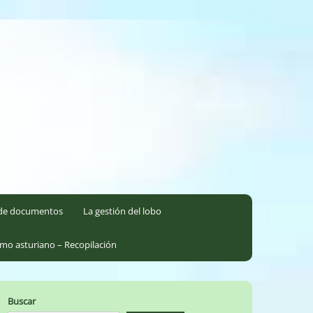
l de documentos
La gestión del lobo
smo asturiano – Recopilación
Buscar