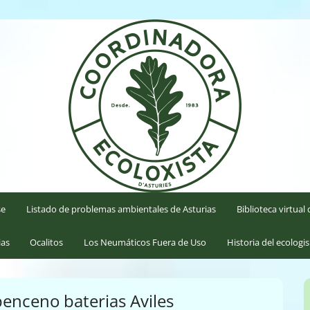
'Asturies
se
Listado de problemas ambientales de Asturias
Biblioteca virtua
ias
Ocalitos
Los Neumáticos Fuera de Uso
Historia del ecologi
benceno baterias Aviles