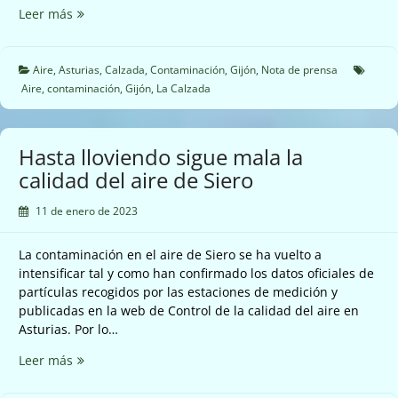
Ni
Leer más
lloviendo
se
rebaja
Aire
,
Asturias
,
Calzada
,
Contaminación
,
Gijón
,
Nota de prensa
la
Aire
,
contaminación
,
Gijón
,
La Calzada
horrible
de
contaminación
Hasta lloviendo sigue mala la
que
calidad del aire de Siero
se
respira
11 de enero de 2023
en
Gijón.
La contaminación en el aire de Siero se ha vuelto a
intensificar tal y como han confirmado los datos oficiales de
partículas recogidos por las estaciones de medición y
publicadas en la web de Control de la calidad del aire en
Asturias. Por lo…
Hasta
Leer más
lloviendo
sigue