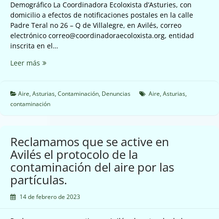
Demográfico La Coordinadora Ecoloxista d’Asturies, con
domicilio a efectos de notificaciones postales en la calle
Padre Teral no 26 – Q de Villalegre, en Avilés, correo
electrónico correo@coordinadoraecoloxista.org, entidad
inscrita en el…
Solicitud
Leer más
al
Ministerio,
para
Aire
,
Asturias
,
Contaminación
,
Denuncias
Aire
,
Asturias
,
la
contaminación
Activación
y
aviso
Reclamamos que se active en
de
Avilés el protocolo de la
la
contaminación del aire por las
calidad
del
partículas.
aire.
14 de febrero de 2023