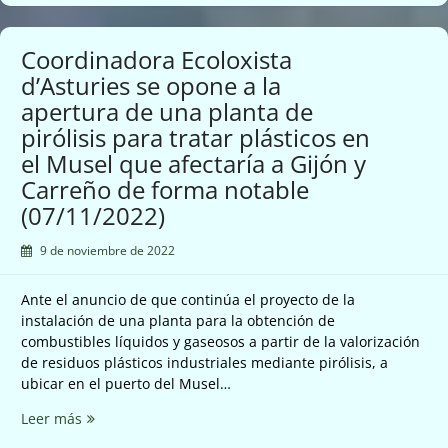
la
disparada
contaminación
Coordinadora Ecoloxista
que
d’Asturies se opone a la
respiramos
apertura de una planta de
en
toda
pirólisis para tratar plásticos en
Asturias
el Musel que afectaría a Gijón y
estos
Carreño de forma notable
días.
(07/11/2022)
(06/12/2022)
9 de noviembre de 2022
Ante el anuncio de que continúa el proyecto de la
instalación de una planta para la obtención de
combustibles líquidos y gaseosos a partir de la valorización
de residuos plásticos industriales mediante pirólisis, a
ubicar en el puerto del Musel…
Coordinadora
Leer más
Ecoloxista