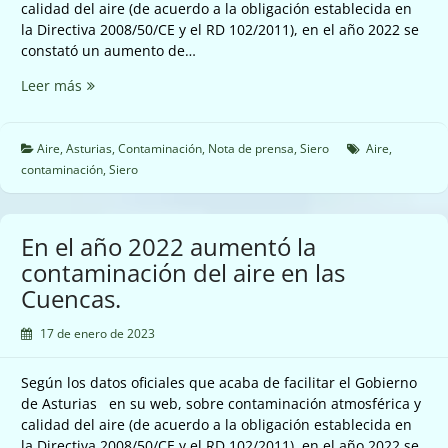
calidad del aire (de acuerdo a la obligación establecida en
partículas.
la Directiva 2008/50/CE y el RD 102/2011), en el año 2022 se
constató un aumento de…
En
Leer más
el
año
2022
Aire
,
Asturias
,
Contaminación
,
Nota de prensa
,
Siero
Aire
,
aumentó
contaminación
,
Siero
la
contaminación
del
En el año 2022 aumentó la
aire
contaminación del aire en las
en
Cuencas.
Siero.
17 de enero de 2023
Según los datos oficiales que acaba de facilitar el Gobierno
de Asturias en su web, sobre contaminación atmosférica y
calidad del aire (de acuerdo a la obligación establecida en
la Directiva 2008/50/CE y el RD 102/2011), en el año 2022 se