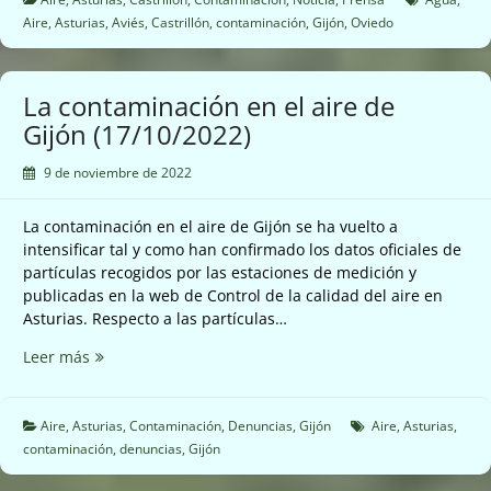
subida
Aire
,
Asturias
,
Aviés
,
Castrillón
,
contaminación
,
Gijón
,
Oviedo
de
la
contaminación
La contaminación en el aire de
(18/10/2022)
Gijón (17/10/2022)
9 de noviembre de 2022
La contaminación en el aire de Gijón se ha vuelto a
intensificar tal y como han confirmado los datos oficiales de
partículas recogidos por las estaciones de medición y
publicadas en la web de Control de la calidad del aire en
Asturias. Respecto a las partículas…
La
Leer más
contaminación
en
el
Aire
,
Asturias
,
Contaminación
,
Denuncias
,
Gijón
Aire
,
Asturias
,
aire
contaminación
,
denuncias
,
Gijón
de