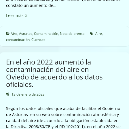
constató un aumento de…
En
Leer más
el
año
2022
Aire
,
Asturias
,
Contaminación
,
Nota de prensa
Aire
,
aumentó
contaminación
,
Cuencas
la
contaminación
del
En el año 2022 aumentó la
aire
contaminación del aire en
en
Oviedo de acuerdo a los datos
las
Cuencas.
oficiales.
13 de enero de 2023
Según los datos oficiales que acaba de facilitar el Gobierno
de Asturias en su web sobre contaminación atmosférica y
calidad del aire (de acuerdo a la obligación establecida en
la Directiva 2008/50/CE y el RD 102/2011), en el año 2022 se