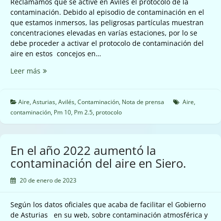
Reclamamos que se active en Avilés el protocolo de la
contaminación. Debido al episodio de contaminación en el
que estamos inmersos, las peligrosas partículas muestran
concentraciones elevadas en varías estaciones, por lo se
debe proceder a activar el protocolo de contaminación del
aire en estos concejos en…
Reclamamos
Leer más
que
se
active
Aire
,
Asturias
,
Avilés
,
Contaminación
,
Nota de prensa
Aire
,
en
contaminación
,
Pm 10
,
Pm 2.5
,
protocolo
Avilés
el
protocolo
En el año 2022 aumentó la
de
contaminación del aire en Siero.
la
contaminación
20 de enero de 2023
del
aire
Según los datos oficiales que acaba de facilitar el Gobierno
por
de Asturias en su web, sobre contaminación atmosférica y
las