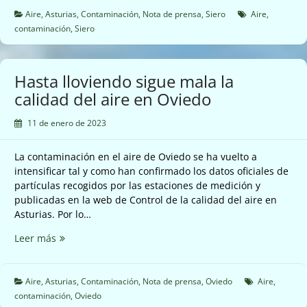
mala
Aire
,
Asturias
,
Contaminación
,
Nota de prensa
,
Siero
Aire
,
la
contaminación
,
Siero
calidad
del
aire
Hasta lloviendo sigue mala la
de
calidad del aire en Oviedo
Siero
11 de enero de 2023
La contaminación en el aire de Oviedo se ha vuelto a
intensificar tal y como han confirmado los datos oficiales de
partículas recogidos por las estaciones de medición y
publicadas en la web de Control de la calidad del aire en
Asturias. Por lo…
Hasta
Leer más
lloviendo
sigue
mala
Aire
,
Asturias
,
Contaminación
,
Nota de prensa
,
Oviedo
Aire
,
la
contaminación
,
Oviedo