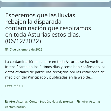
calidad
del
aire
Esperemos que las lluvias
en
rebajen la disparada
Oviedo
contaminación que respiramos
en toda Asturias estos días.
(06/12/2022)
7 de diciembre de 2022
La contaminación en el aire en toda Asturias se ha vuelto a
intensificarse en los últimos días y como han confirmado los
datos oficiales de partículas recogidos por las estaciones de
medición del Principado y publicadas en la web de…
Esperemos
Leer más
que
las
lluvias
Aire
,
Asturias
,
Contaminación
,
Nota de prensa
Aire
,
Asturias
,
rebajen
contaminación