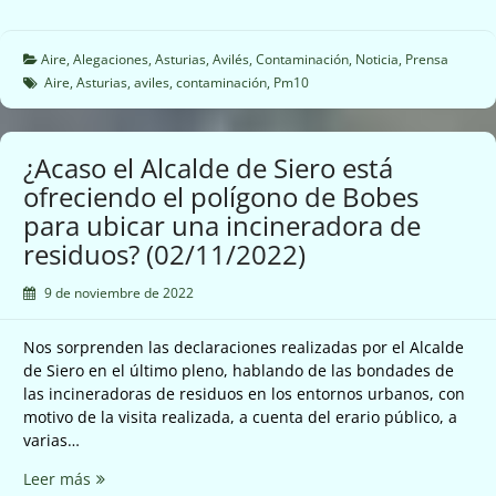
y
vez
Carreño
mas
de
el
Aire
,
Alegaciones
,
Asturias
,
Avilés
,
Contaminación
,
Noticia
,
Prensa
forma
Principado
Aire
,
Asturias
,
aviles
,
contaminación
,
Pm10
notable
hace
(07/11/2022)
caso
omiso
¿Acaso el Alcalde de Siero está
a
ofreciendo el polígono de Bobes
las
para ubicar una incineradora de
alegaciones
presentadas
residuos? (02/11/2022)
al
plan
9 de noviembre de 2022
de
mejora
Nos sorprenden las declaraciones realizadas por el Alcalde
del
de Siero en el último pleno, hablando de las bondades de
aire
las incineradoras de residuos en los entornos urbanos, con
del
motivo de la visita realizada, a cuenta del erario público, a
entorno
varias…
del
Puerto
¿Acaso
Leer más