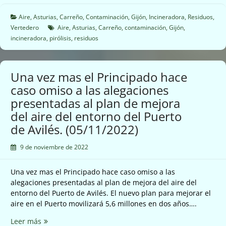
d’Asturies
se
Aire
,
Asturias
,
Carreño
,
Contaminación
,
Gijón
,
Incineradora
,
Residuos
,
opone
Vertedero
Aire
,
Asturias
,
Carreño
,
contaminación
,
Gijón
,
a
incineradora
,
pirólisis
,
residuos
la
apertura
de
Una vez mas el Principado hace
una
caso omiso a las alegaciones
planta
presentadas al plan de mejora
de
pirólisis
del aire del entorno del Puerto
para
de Avilés. (05/11/2022)
tratar
plásticos
9 de noviembre de 2022
en
el
Una vez mas el Principado hace caso omiso a las
Musel
alegaciones presentadas al plan de mejora del aire del
que
entorno del Puerto de Avilés. El nuevo plan para mejorar el
afectaría
aire en el Puerto movilizará 5,6 millones en dos años….
a
Gijón
Una
Leer más