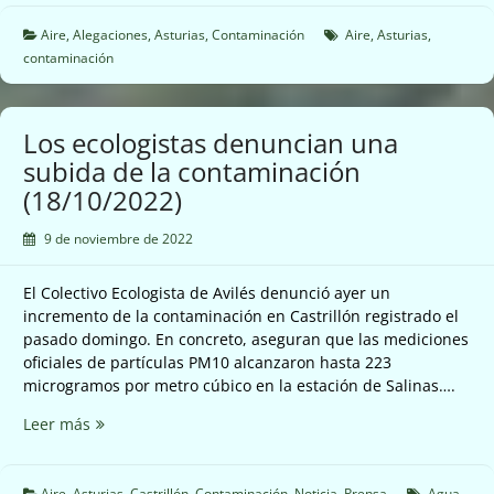
Datos
hístoricos
Aire
,
Alegaciones
,
Asturias
,
Contaminación
Aire
,
Asturias
,
Pm10
contaminación
(18/10/2022)
Los ecologistas denuncian una
subida de la contaminación
(18/10/2022)
9 de noviembre de 2022
El Colectivo Ecologista de Avilés denunció ayer un
incremento de la contaminación en Castrillón registrado el
pasado domingo. En concreto, aseguran que las mediciones
oficiales de partículas PM10 alcanzaron hasta 223
microgramos por metro cúbico en la estación de Salinas….
Los
Leer más
ecologistas
denuncian
una
Aire
,
Asturias
,
Castrillón
,
Contaminación
,
Noticia
,
Prensa
Agua
,