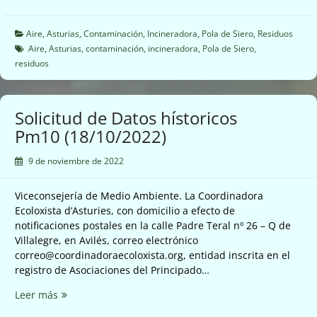
de
el
Avilés.
Alcalde
(05/11/2022)
de
Aire
,
Asturias
,
Contaminación
,
Incineradora
,
Pola de Siero
,
Residuos
Siero
Aire
,
Asturias
,
contaminación
,
incineradora
,
Pola de Siero
,
está
residuos
ofreciendo
el
polígono
Solicitud de Datos hístoricos
de
Pm10 (18/10/2022)
Bobes
para
9 de noviembre de 2022
ubicar
una
Viceconsejería de Medio Ambiente. La Coordinadora
incineradora
Ecoloxista d’Asturies, con domicilio a efecto de
de
notificaciones postales en la calle Padre Teral nº 26 – Q de
residuos?
Villalegre, en Avilés, correo electrónico
(02/11/2022)
correo@coordinadoraecoloxista.org, entidad inscrita en el
registro de Asociaciones del Principado…
Solicitud
Leer más
de