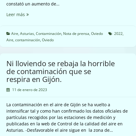
constató un aumento de…
En
Leer más
el
año
2022
Aire
,
Asturias
,
Contaminación
,
Nota de prensa
,
Oviedo
2022
,
aumentó
Aire
,
contaminación
,
Oviedo
la
contaminación
del
Ni lloviendo se rebaja la horrible
aire
de contaminación que se
en
respira en Gijón.
Oviedo
de
11 de enero de 2023
acuerdo
a
los
La contaminación en el aire de Gijón se ha vuelto a
datos
intensificar tal y como han confirmado los datos oficiales de
oficiales.
partículas recogidos por las estaciones de medición y
publicadas en la web de Control de la calidad del aire en
Asturias. -Desfavorable el aire sigue en la zona de…