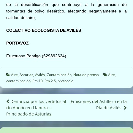
de la desertificación que contribuye a la generación de
tormentas de polvo desértico, afectando negativamente a la
calidad del aire,
COLECTIVO ECOLOGISTA DE AVILÉS
PORTAVOZ
Fructuoso Pontigo (629892624)
Aire
,
Asturias
,
Avilés
,
Contaminación
,
Nota de prensa
Aire
,
contaminación
,
Pm 10
,
Pm 2.5
,
protocolo
Navegación
Denuncia por los vertidos al
Emisiones del Astillero en la
río Aboño en Llanera –
Ría de Avilés.
de
Principado de Asturias.
entradas