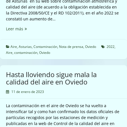
de Asturias en su web sobre contaminación atmosférica y
calidad del aire (de acuerdo a la obligación establecida en
la Directiva 2008/50/CE y el RD 102/2011), en el año 2022 se
constató un aumento de…
En
Leer más
el
año
2022
Aire
,
Asturias
,
Contaminación
,
Nota de prensa
,
Oviedo
2022
,
aumentó
Aire
,
contaminación
,
Oviedo
la
contaminación
del
Hasta lloviendo sigue mala la
aire
calidad del aire en Oviedo
en
Oviedo
11 de enero de 2023
de
acuerdo
La contaminación en el aire de Oviedo se ha vuelto a
a
intensificar tal y como han confirmado los datos oficiales de
los
partículas recogidos por las estaciones de medición y
datos
publicadas en la web de Control de la calidad del aire en
oficiales.