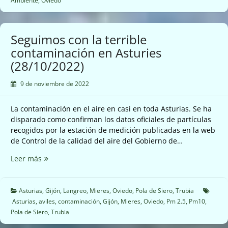
Ambiente
,
Oviedo
el
Consejo
de
Seguimos con la terrible
Medio
contaminación en Asturies
Ambiente
(28/10/2022)
(16/12/2022).
9 de noviembre de 2022
La contaminación en el aire en casi en toda Asturias. Se ha
disparado como confirman los datos oficiales de partículas
recogidos por la estación de medición publicadas en la web
de Control de la calidad del aire del Gobierno de…
Seguimos
Leer más
con
la
terrible
Asturias
,
Gijón
,
Langreo
,
Mieres
,
Oviedo
,
Pola de Siero
,
Trubia
contaminación
Asturias
,
aviles
,
contaminación
,
Gijón
,
Mieres
,
Oviedo
,
Pm 2.5
,
Pm10
,
en
Pola de Siero
,
Trubia
Asturies