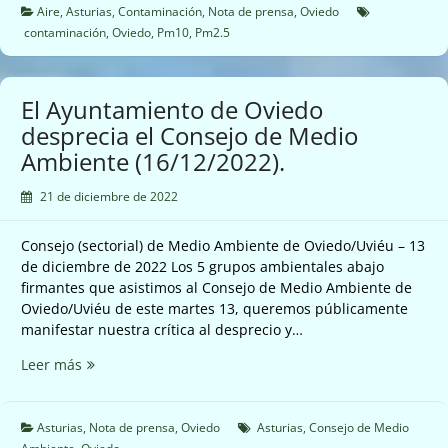
la
Aire
,
Asturias
,
Contaminación
,
Nota de prensa
,
Oviedo
contaminación
contaminación
,
Oviedo
,
Pm10
,
Pm2.5
hasta
lloviendo
El Ayuntamiento de Oviedo
desprecia el Consejo de Medio
Ambiente (16/12/2022).
21 de diciembre de 2022
Consejo (sectorial) de Medio Ambiente de Oviedo/Uviéu – 13
de diciembre de 2022 Los 5 grupos ambientales abajo
firmantes que asistimos al Consejo de Medio Ambiente de
Oviedo/Uviéu de este martes 13, queremos públicamente
manifestar nuestra crítica al desprecio y…
El
Leer más
Ayuntamiento
de
Oviedo
Asturias
,
Nota de prensa
,
Oviedo
Asturias
,
Consejo de Medio
desprecia