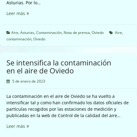
Asturias. Por lo…
Hasta
Leer más
lloviendo
sigue
mala
Aire
,
Asturias
,
Contaminación
,
Nota de prensa
,
Oviedo
Aire
,
la
contaminación
,
Oviedo
calidad
del
aire
Se intensifica la contaminación
en
en el aire de Oviedo
Oviedo
5 de enero de 2023
La contaminación en el aire de Oviedo se ha vuelto a
intensificar tal y como han confirmado los datos oficiales de
partículas recogidos por las estaciones de medición y
publicadas en la web de Control de la calidad del aire…
Se
Leer más
intensifica