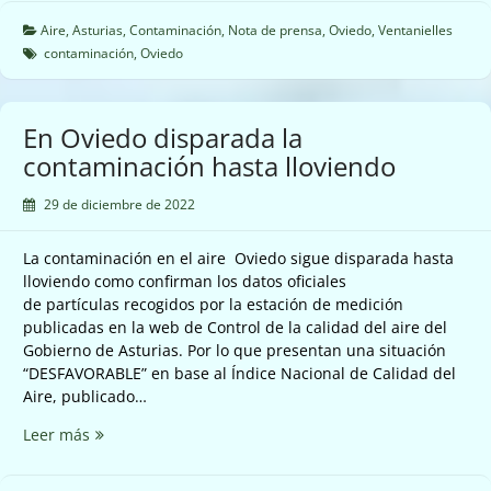
la
contaminación
Aire
,
Asturias
,
Contaminación
,
Nota de prensa
,
Oviedo
,
Ventanielles
en
contaminación
,
Oviedo
el
aire
de
En Oviedo disparada la
Oviedo
contaminación hasta lloviendo
29 de diciembre de 2022
La contaminación en el aire Oviedo sigue disparada hasta
lloviendo como confirman los datos oficiales
de partículas recogidos por la estación de medición
publicadas en la web de Control de la calidad del aire del
Gobierno de Asturias. Por lo que presentan una situación
“DESFAVORABLE” en base al Índice Nacional de Calidad del
Aire, publicado…
En
Leer más
Oviedo
disparada