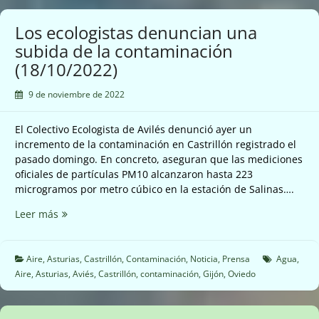
(28/10/2022)
Los ecologistas denuncian una
subida de la contaminación
(18/10/2022)
9 de noviembre de 2022
El Colectivo Ecologista de Avilés denunció ayer un
incremento de la contaminación en Castrillón registrado el
pasado domingo. En concreto, aseguran que las mediciones
oficiales de partículas PM10 alcanzaron hasta 223
microgramos por metro cúbico en la estación de Salinas….
Los
Leer más
ecologistas
denuncian
una
Aire
,
Asturias
,
Castrillón
,
Contaminación
,
Noticia
,
Prensa
Agua
,
subida
Aire
,
Asturias
,
Aviés
,
Castrillón
,
contaminación
,
Gijón
,
Oviedo
de
la
contaminación