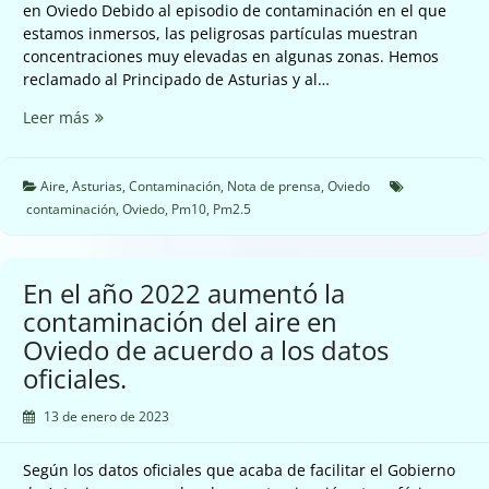
en Oviedo Debido al episodio de contaminación en el que
estamos inmersos, las peligrosas partículas muestran
concentraciones muy elevadas en algunas zonas. Hemos
reclamado al Principado de Asturias y al…
Disparada
Leer más
la
contaminación
de
Aire
,
Asturias
,
Contaminación
,
Nota de prensa
,
Oviedo
todos
contaminación
,
Oviedo
,
Pm10
,
Pm2.5
los
contaminantes
en
En el año 2022 aumentó la
Oviedo.
contaminación del aire en
Oviedo de acuerdo a los datos
oficiales.
13 de enero de 2023
Según los datos oficiales que acaba de facilitar el Gobierno