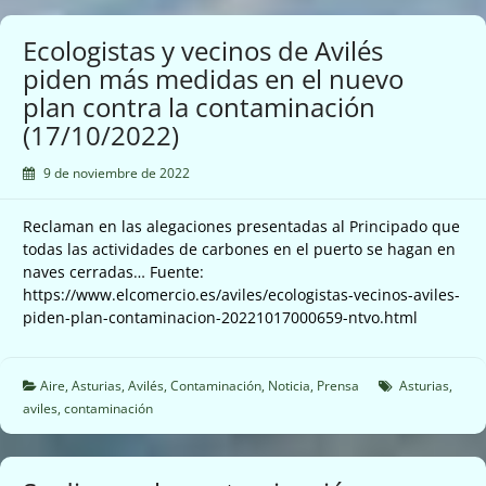
Gijón
(17/10/2022)
Ecologistas y vecinos de Avilés
piden más medidas en el nuevo
plan contra la contaminación
(17/10/2022)
9 de noviembre de 2022
Reclaman en las alegaciones presentadas al Principado que
todas las actividades de carbones en el puerto se hagan en
naves cerradas… Fuente:
https://www.elcomercio.es/aviles/ecologistas-vecinos-aviles-
piden-plan-contaminacion-20221017000659-ntvo.html
Aire
,
Asturias
,
Avilés
,
Contaminación
,
Noticia
,
Prensa
Asturias
,
aviles
,
contaminación