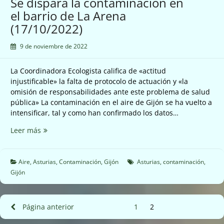
Se dispara la contaminación en
el barrio de La Arena
(17/10/2022)
9 de noviembre de 2022
La Coordinadora Ecologista califica de «actitud
injustificable» la falta de protocolo de actuación y «la
omisión de responsabilidades ante este problema de salud
pública» La contaminación en el aire de Gijón se ha vuelto a
intensificar, tal y como han confirmado los datos…
Se
Leer más
dispara
la
contaminación
Aire
,
Asturias
,
Contaminación
,
Gijón
Asturias
,
contaminación
,
en
Gijón
el
barrio
de
Paginación
Página anterior
1
Página
2
Página
La