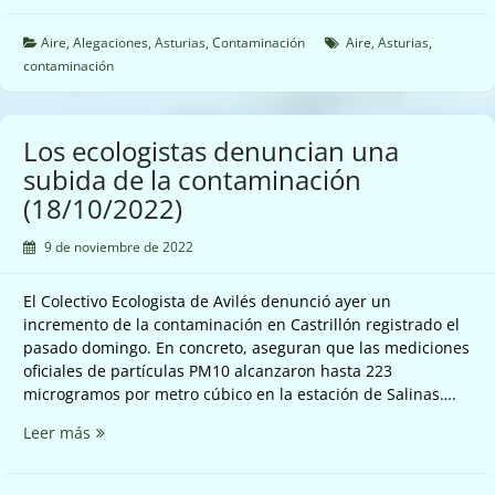
Datos
hístoricos
Aire
,
Alegaciones
,
Asturias
,
Contaminación
Aire
,
Asturias
,
Pm10
contaminación
(18/10/2022)
Los ecologistas denuncian una
subida de la contaminación
(18/10/2022)
9 de noviembre de 2022
El Colectivo Ecologista de Avilés denunció ayer un
incremento de la contaminación en Castrillón registrado el
pasado domingo. En concreto, aseguran que las mediciones
oficiales de partículas PM10 alcanzaron hasta 223
microgramos por metro cúbico en la estación de Salinas….
Los
Leer más
ecologistas
denuncian