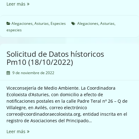
Alegación
Leer más
ante
la
aparición
Alegaciones
,
Asturias
,
Especies
Alegaciones
,
Asturias
,
de
especies
un
animal
silvestre,
Solicitud de Datos hístoricos
enfermo
Pm10 (18/10/2022)
o
herido.
9 de noviembre de 2022
(18/10/2022)
Viceconsejería de Medio Ambiente. La Coordinadora
Ecoloxista d’Asturies, con domicilio a efecto de
notificaciones postales en la calle Padre Teral nº 26 – Q de
Villalegre, en Avilés, correo electrónico
correo@coordinadoraecoloxista.org, entidad inscrita en el
registro de Asociaciones del Principado…
Solicitud
Leer más
de