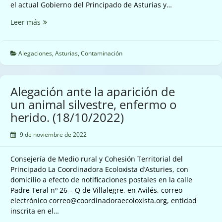
el actual Gobierno del Principado de Asturias y…
«La
Leer más
ley
de
calidad
Alegaciones
,
Asturias
,
Contaminación
ambiental
amenaza
Asturias»
Alegación ante la aparición de
(18/10/2022)
un animal silvestre, enfermo o
herido. (18/10/2022)
9 de noviembre de 2022
Consejería de Medio rural y Cohesión Territorial del
Principado La Coordinadora Ecoloxista d’Asturies, con
domicilio a efecto de notificaciones postales en la calle
Padre Teral nº 26 – Q de Villalegre, en Avilés, correo
electrónico correo@coordinadoraecoloxista.org, entidad
inscrita en el…