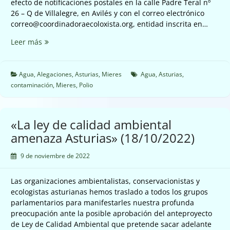
efecto de notificaciones postales en la calle Padre Teral nº
26 – Q de Villalegre, en Avilés y con el correo electrónico
correo@coordinadoraecoloxista.org, entidad inscrita en…
Alegación
Leer más
arroyo
de
Polio
Agua
,
Alegaciones
,
Asturias
,
Mieres
Agua
,
Asturias
,
ubicado
contaminación
,
Mieres
,
Polio
en
Mieres
(19/10/2022)
«La ley de calidad ambiental
amenaza Asturias» (18/10/2022)
9 de noviembre de 2022
Las organizaciones ambientalistas, conservacionistas y
ecologistas asturianas hemos traslado a todos los grupos
parlamentarios para manifestarles nuestra profunda
preocupación ante la posible aprobación del anteproyecto
de Ley de Calidad Ambiental que pretende sacar adelante