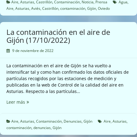
una
Aire
,
Asturias
,
Castrillón
,
Contaminación
,
Noticia
,
Prensa
Agua
,
subida
Aire
,
Asturias
,
Aviés
,
Castrillón
,
contaminación
,
Gijón
,
Oviedo
de
la
contaminación
La contaminación en el aire de
(18/10/2022)
Gijón (17/10/2022)
9 de noviembre de 2022
La contaminación en el aire de Gijón se ha vuelto a
intensificar tal y como han confirmado los datos oficiales de
partículas recogidos por las estaciones de medición y
publicadas en la web de Control de la calidad del aire en
Asturias. Respecto a las partículas…
La
Leer más
contaminación
en
el
Aire
,
Asturias
,
Contaminación
,
Denuncias
,
Gijón
Aire
,
Asturias
,
aire
contaminación
,
denuncias
,
Gijón
de