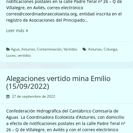
notificaciones postales en la calle Padre Teral nº 26 – Q de
Villalegre, en Avilés, correo electrónico
correo@coordinadoraecoloxista.org, entidad inscrita en el
registro de Asociaciones del Principado…
Vertido
Leer más
de
las
depuradoras
Agua
,
Asturias
,
Contaminación
,
Vertidos
Asturias
,
Colunga
,
en
Luces
,
vertidos
Luces
2022
Alegaciones vertido mina Emilio
(15/09/2022)
27 de septiembre de 2022
Confederación Hidrográfica del Cantábrico Comisaría de
Aguas La Coordinadora Ecoloxista d’Asturies, con domicilio
a efecto de notificaciones postales en la calle Padre Teral nº
26 – Q de Villalegre, en Avilés y con el correo electrónico