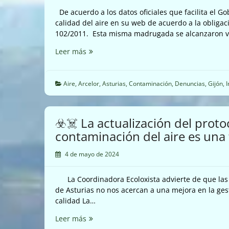
De acuerdo a los datos oficiales que facilita el G
calidad del aire en su web de acuerdo a la obligac
102/2011. Esta misma madrugada se alcanzaron 
☣️☠️
Leer más
Hasta
lloviendo
se
Aire
,
Arcelor
,
Asturias
,
Contaminación
,
Denuncias
,
Gijón
,
I
dispara
el
cancerígeno
☣️☠️ La actualización del prot
benceno
contaminación del aire es una
en
Gijón
4 de mayo de 2024
☠️☣️
La Coordinadora Ecoloxista advierte de que las
de Asturias no nos acercan a una mejora en la ges
calidad La…
☣️☠️
Leer más
La