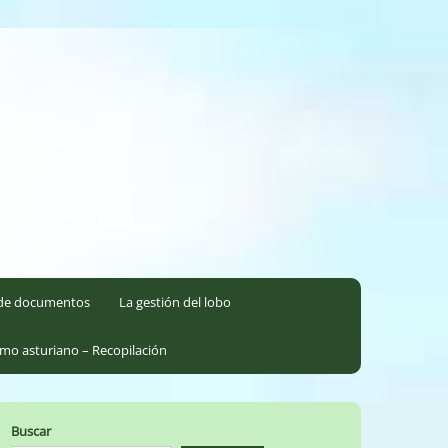
l de documentos
La gestión del lobo
smo asturiano – Recopilación
Buscar