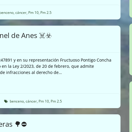
benceno
,
cáncer
,
Pm 10
,
Pm 2.5
nel de Anes ☠️☣️
247891 y en su representación Fructuoso Pontigo Concha
en la Ley 2/2023, de 20 de febrero, que admite
de infracciones al derecho de…
benceno
,
cáncer
,
Pm 10
,
Pm 2.5
ueras 🌳⛔