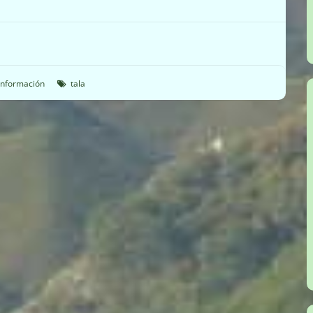
 Información
tala