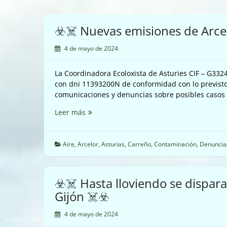
☣️☠️ Nuevas emisiones de Arcel
4 de mayo de 2024
La Coordinadora Ecoloxista de Asturies CIF – G33
con dni 11393200N de conformidad con lo previsto 
comunicaciones y denuncias sobre posibles casos
☣️☠️
Leer más
Nuevas
emisiones
de
Aire
,
Arcelor
,
Asturias
,
Carreño
,
Contaminación
,
Denuncia
Arcelor
Mittal
en
☣️☠️ Hasta lloviendo se dispar
Carreño
Gijón ☠️☣️
☠️☣️
4 de mayo de 2024