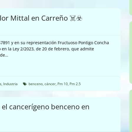
or Mittal en Carreño ☠️☣️
247891 y en su representación Fructuoso Pontigo Concha
en la Ley 2/2023, de 20 de febrero, que admite
 de…
s
,
Industria
benceno
,
cáncer
,
Pm 10
,
Pm 2.5
a el cancerígeno benceno en