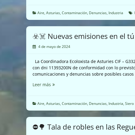
actualización
del
Aire
,
Asturias
,
Contaminación
,
Denuncias
,
Industria
protocolo
por
episodios
☣️☠️ Nuevas emisiones en el tú
de
contaminación
4 de mayo de 2024
del
aire
La Coordinadora Ecoloxista de Asturies CIF – G33
es
con dni 11393200N de conformidad con lo previsto 
una
comunicaciones y denuncias sobre posibles casos 
tomadura
de
☣️☠️
Leer más
pelo
Nuevas
☠️☣️
emisiones
en
Aire
,
Asturias
,
Contaminación
,
Denuncias
,
Industria
,
Siero
el
túnel
de
⛔🌳 Tala de robles en las Reg
Anes
☠️☣️