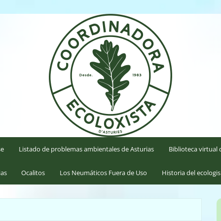
'Asturies
se
Listado de problemas ambientales de Asturias
Biblioteca virtua
ias
Ocalitos
Los Neumáticos Fuera de Uso
Historia del ecologi