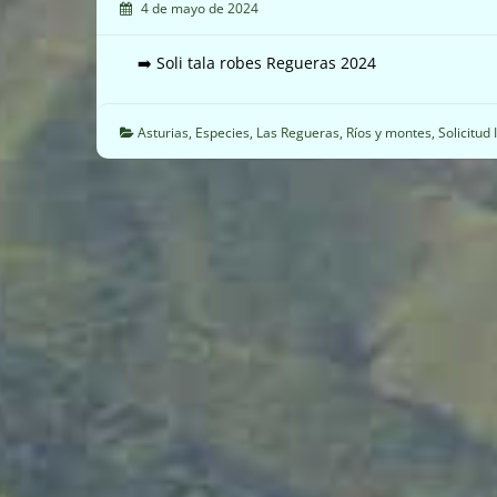
4 de mayo de 2024
➡️ Soli tala robes Regueras 2024
Asturias
,
Especies
,
Las Regueras
,
Ríos y montes
,
Solicitud