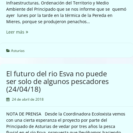
Infraestructuras, Ordenación del Territorio y Medio
Ambiente del Principado que se nos informe que se quemó
ayer lunes por la tarde en la térmica de la Pereda en
Mieres, porque se produjeron penachos…
¿Qué
Leer más
se
quemó
ayer
Asturias
en
la
térmica
El futuro del rio Esva no puede
de
ser solo de algunos pescadores
la
(24/04/18)
Pereda
en
24 de abril de 2018
Mieres?
(24/04/18)
NOTA DE PRENSA Desde la Coordinadora Ecoloxista vemos
con una cierta esperanza el proyecto por parte del
Principado de Asturias de vedar por tres años la pesca
fluvial en el río Esva, propuesta que llevábamos haciendo