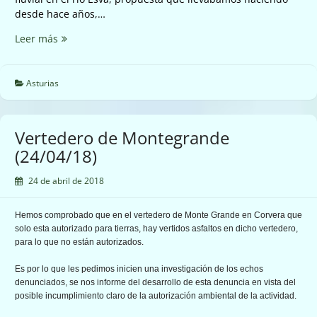
desde hace años,…
El
Leer más
futuro
del
rio
Asturias
Esva
no
puede
Vertedero de Montegrande
ser
(24/04/18)
solo
de
24 de abril de 2018
algunos
pescadores
(24/04/18)
Hemos comprobado que en el vertedero de Monte Grande en Corvera que
solo esta autorizado para tierras, hay vertidos asfaltos en dicho vertedero,
para lo que no están autorizados.
Es por lo que les pedimos inicien una investigación de los echos
denunciados, se nos informe del desarrollo de esta denuncia en vista del
posible incumplimiento claro de la autorización ambiental de la actividad.