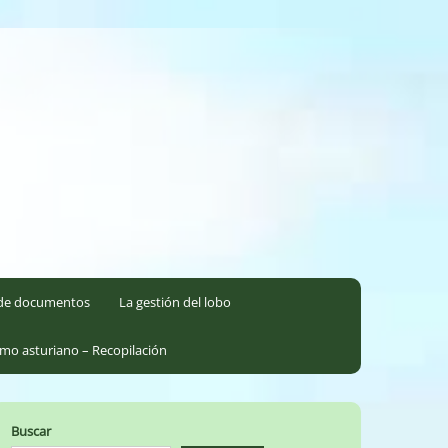
l de documentos
La gestión del lobo
smo asturiano – Recopilación
Buscar