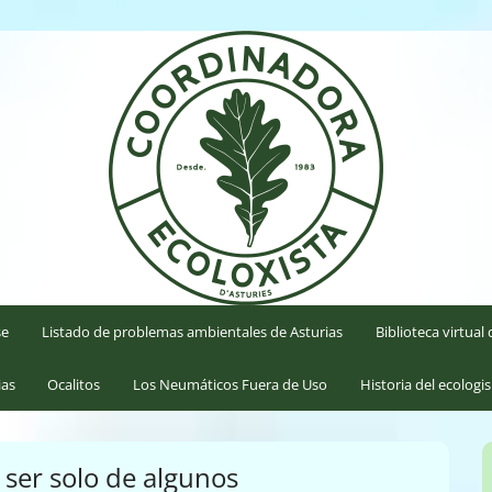
'Asturies
se
Listado de problemas ambientales de Asturias
Biblioteca virtua
ias
Ocalitos
Los Neumáticos Fuera de Uso
Historia del ecologi
 ser solo de algunos