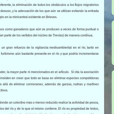
rente, la eliminación de todos los obstáculos a los flujos migratorios
desuso, y la adecuación de los que aún se utilizan evitando la entrada
o en la minicentral existente en Brieves.
rbanos como ganaderos que aún se producen a veces de forma puntual o
n parte de los vertidos del núcleo de Trevías) de manera contínua.
n gran refuerzo de la vigilancia medioambiental en el río, tanto en
el furtivismo aún bastante presente en el río y que podría incrementarse
er, la mayor parte ni mencionados en el artículo. Si cita la asociación
sisten en creer que todo se basa en eliminar especies competidoras
 allá de eliminar cormoranes, además de garzas, nutrias y martines
tivos.
donde un colectivo mas o menos reducido realice la actividad de pesca,
s del río y de lo que el mismo contiene. El río es propiedad de todos,