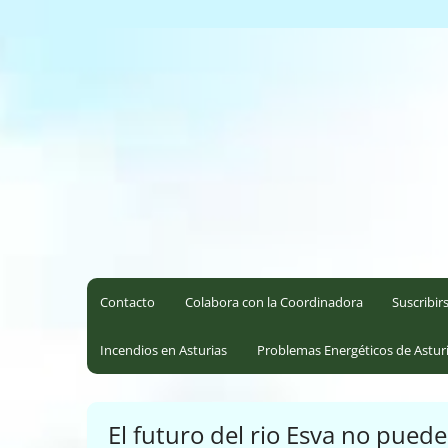
Saltar
al
Coordinadora Ecoloxista d
contenido
Contacto
Colabora con la Coordinadora
Suscribir
Incendios en Asturias
Problemas Energéticos de Astur
El futuro del rio Esva no puede