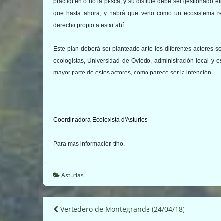
practiquen o no la pesca, y su disfrute debe ser gestionado 
que hasta ahora, y habrá que verlo como un ecosistema re
derecho propio a estar ahí.
Este plan deberá ser planteado ante los diferentes actores s
ecologistas, Universidad de Oviedo, administración local y 
mayor parte de estos actores, como parece ser la intención.
Coordinadora Ecoloxista d'Asturies
Para más información tfno.
Asturias
Navegación
Vertedero de Montegrande (24/04/18)