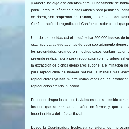
y amortiguar algo ese calentamiento. Curiosamente se habla
particulares, “dueños” de dichos árboles para permitir su cor
de ríbera, son propiedad del Estado, al ser parte del Domi
Confederación Hidrográfica del Cantábrico, actor con el que p
Una de las medidas estrella será soltar 200.000 huevas de
esta medida, ya que además de estar sobradamente demostrad
los pretendidos, creando en muchos casos contaminación g
pretende realizar la cría para repoblación con individuos salv
la extracción de dichos ejemplares supone la eliminación de
para reproducirse de manera natural (la manera más efect
reproductores ya han muerto varias veces en las instalacion
reproducción artificial buscada.
Pretender dragar los cursos fluviales es otro sinsentido cont
los ríos que se han tardado años en formar, y que son la
importantísima del hábitat fluvial.
Desde la Coordinadora Ecoloxista consideramos imprescind