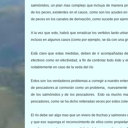
salmónidos, un plan mas complejo que incluya de manera prefe
de los peces, existentes en el cauce, como son los azudes en 
de peces en los canales de derivación, como sucede por ejempl
A la vez que esto, habrá que erradicar los vertidos tanto u
incluso en algunos casos (como por ejemplo, se da con una gra
Está claro que estas medidas, deben de ir acompañadas de u
efectivos como en efectividad, a fin de controlar todo ésto y 
notablemente en caso de la veda del río.
Estos son los verdaderos problemas a corregir a nuestro entend
de pescadores al cormorán como un problema, nuevamente in
de los salmónidos y de los pescadores. Esto va mucho mas
pescadores, como se ha dicho reiteradas veces por estos colec
El río debe ser algo mas que un vivero de truchas y salmones 
y que eso suponga el reconocimiento de ellos como propietario