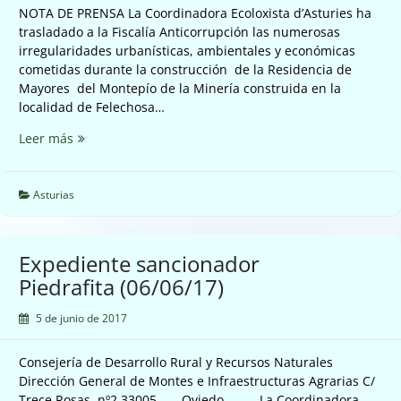
NOTA DE PRENSA La Coordinadora Ecoloxista d’Asturies ha
trasladado a la Fiscalía Anticorrupción las numerosas
irregularidades urbanísticas, ambientales y económicas
cometidas durante la construcción de la Residencia de
Mayores del Montepío de la Minería construida en la
localidad de Felechosa…
Trasladamos
Leer más
a
Anticorrupción
nuestras
Asturias
denuncias
de
la
Expediente sancionador
Residencia
Piedrafita (06/06/17)
del
Montepio
5 de junio de 2017
en
Felechosa
Consejería de Desarrollo Rural y Recursos Naturales
(05/06/17)
Dirección General de Montes e Infraestructuras Agrarias C/
Trece Rosas nº2 33005 Oviedo La Coordinadora