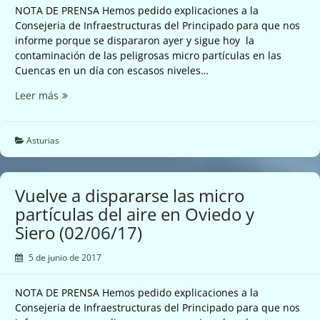
NOTA DE PRENSA Hemos pedido explicaciones a la
Consejeria de Infraestructuras del Principado para que nos
informe porque se dispararon ayer y sigue hoy la
contaminación de las peligrosas micro partículas en las
Cuencas en un día con escasos niveles…
Vuelven
Leer más
a
dispararse
las
Asturias
micropartículas
en
las
Vuelve a dispararse las micro
Cuencas
partículas del aire en Oviedo y
(02/06/17)
Siero (02/06/17)
5 de junio de 2017
NOTA DE PRENSA Hemos pedido explicaciones a la
Consejeria de Infraestructuras del Principado para que nos