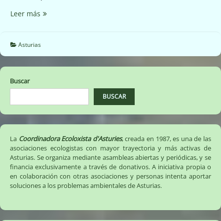
El
Leer más
peligro
de
los
Asturias
lodos
contaminados
del
Buscar
Puerto
de
BUSCAR
Llanes
(01/06/17)
La
Coordinadora Ecoloxista d'Asturies
, creada en 1987, es una de las
asociaciones ecologistas con mayor trayectoria y más activas de
Asturias. Se organiza mediante asambleas abiertas y periódicas, y se
financia exclusivamente a través de donativos. A iniciativa propia o
en colaboración con otras asociaciones y personas intenta aportar
soluciones a los problemas ambientales de Asturias.