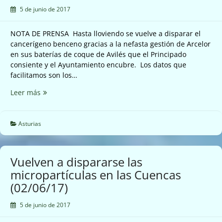
5 de junio de 2017
NOTA DE PRENSA Hasta lloviendo se vuelve a disparar el
cancerígeno benceno gracias a la nefasta gestión de Arcelor
en sus baterías de coque de Avilés que el Principado
consiente y el Ayuntamiento encubre. Los datos que
facilitamos son los…
Hasta
Leer más
lloviendo
se
dispara
Asturias
el
cancerígeno
benceno
Vuelven a dispararse las
en
micropartículas en las Cuencas
Avilés
(02/06/17)
(03/06/17)
5 de junio de 2017