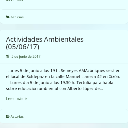
obstáculos
en
los
Asturias
ríos
(05/06/17)
Actividades Ambientales
(05/06/17)
5 de junio de 2017
-Lunes 5 de junio a las 19 h, Semeyes AMAzóniques será en
el local de Soldepaz en la calle Manuel Llaneza 42 en Xixón.
– Lunes día 5 de junio a las 19,30 h, Tertulia para hablar
sobre educación ambiental con Alberto López de…
Actividades
Leer más
Ambientales
(05/06/17)
Asturias