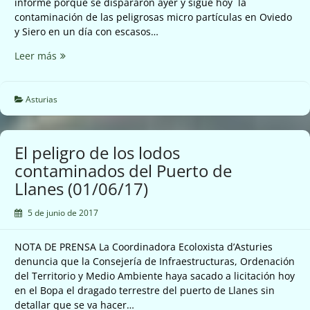
informe porque se dispararon ayer y sigue hoy la
contaminación de las peligrosas micro partículas en Oviedo
y Siero en un día con escasos…
Vuelve
Leer más
a
dispararse
las
Asturias
micro
partículas
del
El peligro de los lodos
aire
contaminados del Puerto de
en
Llanes (01/06/17)
Oviedo
y
5 de junio de 2017
Siero
(02/06/17)
NOTA DE PRENSA La Coordinadora Ecoloxista d’Asturies
denuncia que la Consejería de Infraestructuras, Ordenación
del Territorio y Medio Ambiente haya sacado a licitación hoy
en el Bopa el dragado terrestre del puerto de Llanes sin
detallar que se va hacer…