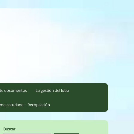
l de documentos
La gestión del lobo
smo asturiano – Recopilación
Buscar