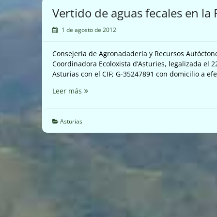
los
Vertido de aguas fecales en la 
lobos
de
1 de agosto de 2012
Picos
de
Consejeria de Agronadadería y Recursos Autóctono
Europa
Coordinadora Ecoloxista d’Asturies, legalizada el
Asturias con el CIF; G-35247891 con domicilio a ef
Vertido
Leer más
de
aguas
fecales
Asturias
en
la
Pozos
de
l’Aguion