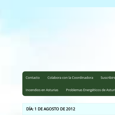
Saltar
al
Coordinadora Ecoloxista d
contenido
Contacto
Colabora con la Coordinadora
Suscribir
Incendios en Asturias
Problemas Energéticos de Astur
DÍA:
1 DE AGOSTO DE 2012