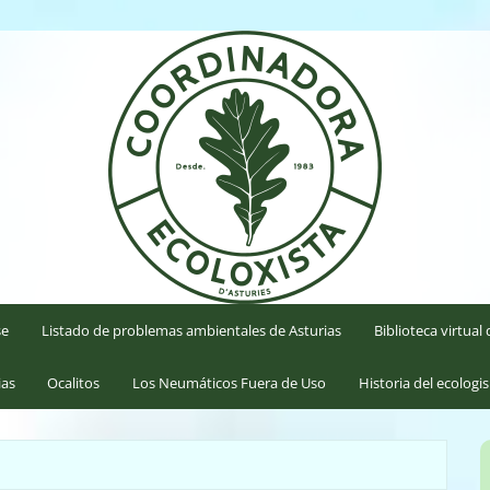
'Asturies
se
Listado de problemas ambientales de Asturias
Biblioteca virtua
ias
Ocalitos
Los Neumáticos Fuera de Uso
Historia del ecologi