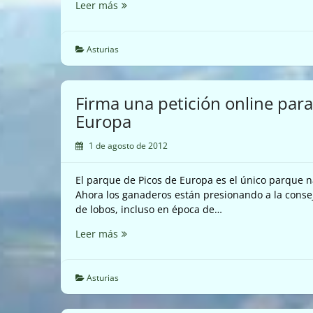
Alegación
Leer más
contra
un
sondeo
Asturias
para
extración
de
Firma una petición online para 
gas
Europa
por
«fracking»
1 de agosto de 2012
en
Viñón
El parque de Picos de Europa es el único parque n
(Villaviciosa).
Ahora los ganaderos están presionando a la consej
de lobos, incluso en época de…
Firma
Leer más
una
petición
online
Asturias
para
salvar