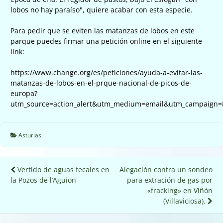
lobos no hay paraíso", quiere acabar con esta especie.
Para pedir que se eviten las matanzas de lobos en este
parque puedes firmar una petición online en el siguiente
link:
https://www.change.org/es/peticiones/ayuda-a-evitar-las-
matanzas-de-lobos-en-el-prque-nacional-de-picos-de-
europa?
utm_source=action_alert&utm_medium=email&utm_campaign
Asturias
Navegación
Vertido de aguas fecales en
Alegación contra un sondeo
la Pozos de l’Aguion
para extración de gas por
de
«fracking» en Viñón
entradas
(Villaviciosa).