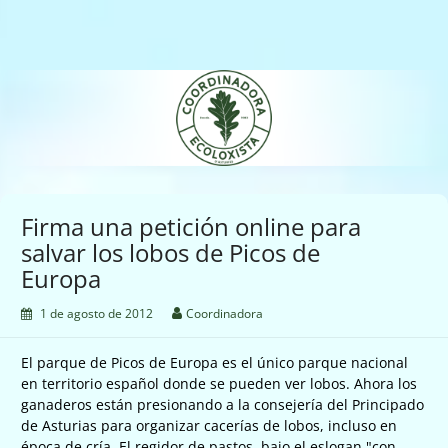
Saltar
al
contenido
Coordinadora Ecoloxista
d'Asturies
Firma una petición online para
salvar los lobos de Picos de
Europa
1 de agosto de 2012
Coordinadora
El parque de Picos de Europa es el único parque nacional
en territorio español donde se pueden ver lobos. Ahora los
ganaderos están presionando a la consejería del Principado
de Asturias para organizar cacerías de lobos, incluso en
época de cría. El regidor de pastos, bajo el eslogan "con