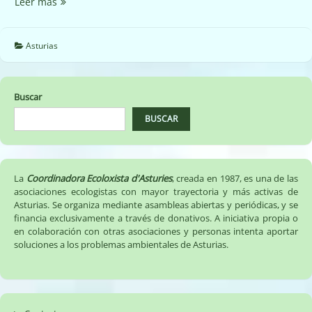
Parque
Leer más
eólico
de
Sierra
Asturias
de
Sollera
en
Buscar
Candamo.
BUSCAR
La
Coordinadora Ecoloxista d'Asturies
, creada en 1987, es una de las
asociaciones ecologistas con mayor trayectoria y más activas de
Asturias. Se organiza mediante asambleas abiertas y periódicas, y se
financia exclusivamente a través de donativos. A iniciativa propia o
en colaboración con otras asociaciones y personas intenta aportar
soluciones a los problemas ambientales de Asturias.