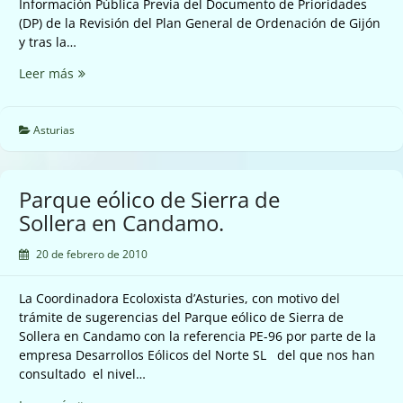
Información Pública Previa del Documento de Prioridades
(DP) de la Revisión del Plan General de Ordenación de Gijón
y tras la…
Revisión
Leer más
del
Plan
General
Asturias
de
Ordenación
de
Parque eólico de Sierra de
Gijón.
Sollera en Candamo.
20 de febrero de 2010
La Coordinadora Ecoloxista d’Asturies, con motivo del
trámite de sugerencias del Parque eólico de Sierra de
Sollera en Candamo con la referencia PE-96 por parte de la
empresa Desarrollos Eólicos del Norte SL del que nos han
consultado el nivel…