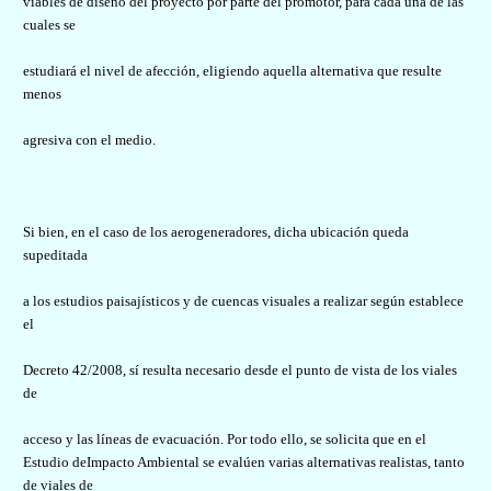
viables de diseño del proyecto por parte del promotor, para cada una de las
cuales se
estudiará el nivel de afección, eligiendo aquella alternativa que resulte
menos
agresiva con el medio.
Si bien, en el caso de los aerogeneradores, dicha ubicación queda
supeditada
a los estudios paisajísticos y de cuencas visuales a realizar según establece
el
Decreto 42/2008, sí resulta necesario desde el punto de vista de los viales
de
acceso y las líneas de evacuación. Por todo ello, se solicita que en el
Estudio deImpacto Ambiental se evalúen varias alternativas realistas, tanto
de viales de