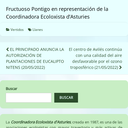
Fructuoso Pontigo en representación de la
Coordinadora Ecoloxista d’Asturies
Vertidos
Llanes
Navegación
EL PRINCIPADO ANUNCIA LA
El centro de Avilés continúa
AUTORIZACIÓN DE
con una calidad del aire
de
PLANTACIONES DE EUCALIPTO
desfavorable por el ozono
entradas
NITENS (20/05/2022)
troposférico (21/05/2022)
Buscar
BUSCAR
La
Coordinadora Ecoloxista d'Asturies
, creada en 1987, es una de las
asociaciones ecologistas con mayor trayectoria y más activas de