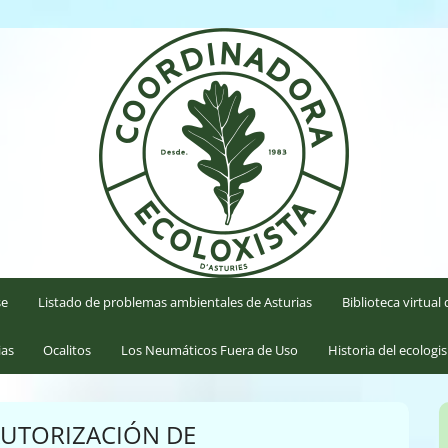
'Asturies
se
Listado de problemas ambientales de Asturias
Biblioteca virtua
ias
Ocalitos
Los Neumáticos Fuera de Uso
Historia del ecologi
AUTORIZACIÓN DE