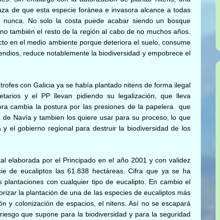
naza de que esta especie foránea e invasora alcance a todas
e nunca. No solo la costa puede acabar siendo un bosque
 no también el resto de la región al cabo de no muchos años.
pacto en el medio ambiente porque deteriora el suelo, consume
endios, reduce notablemente la biodiversidad y empobrece el
trofes con Galicia ya se había plantado nitens de forma ilegal
arios y el PP llevan pidiendo su legalización, que lleva
a cambia la postura por las presiones de la papelera que
de Navía y tambien los quiere usar para su proceso, lo que
y el gobierno regional para destruir la biodiversidad de los
tal elaborada por el Principado en el año 2001 y con validez
ie de eucaliptos las 61.838 hectáreas. Cifra que ya se ha
 plantaciones con cualquier tipo de eucalipto. En cambio el
torizar la plantación de una de las especies de eucaliptos más
n y colonización de espacios, el nitens. Así no se escapará
l riesgo que supone para la biodiversidad y para la seguridad