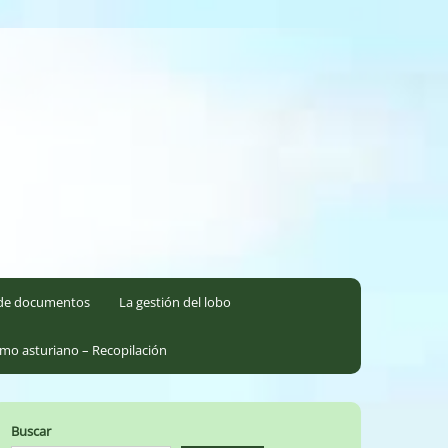
l de documentos
La gestión del lobo
smo asturiano – Recopilación
Buscar