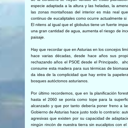
especie adaptada a la altura y las heladas, la ame
las zonas montañosas del interior es más real qu
continuo de eucaliptales como ocurre actualmente si
El nitens al igual que el globulus tiene un fuerte im
una gran cantidad de agua, aumenta el riesgo de inc
paisaje.
Hay que recordar que en Asturias en los concejos limí
hace varias décadas, desde hace años sus propiet
rechazando años el PSOE desde el Principado, ahor
consume esta madera para sus térmicas de biomasa 
da idea de la complicidad que hay entre la papelera 
bosques autóctonos asturianos.
Por último recordemos, que en la planificación fores
hasta el 2060 se ponía como tope para la superfic
alcanzado y que por tanto debería poner freno a las
Gobierno de Asturias hace justo todo lo contrario: au
agresivas que existen por su capacidad de adaptació
ningún rincón de nuestra tierra sin eucaliptos con e