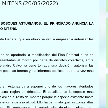
NITENS (20/05/2022)
BOSQUES ASTURIANOS: EL PRINCIPADO ANUNCIA LA
O NITENS.
nta General que en otoño se van a empezar a autorizar las
se ha aprobado la modificación del Plan Forestal ni se ha
sentadas al mismo por parte de distintos colectivos, entre
lejandro Calvo ya tiene tomada una decisión: autorizar las
un poco las formas y los informes técnicos, que una vez más
pto en Asturias va a suponer uno de los mayores atentados
uestra región en décadas. El eucalipto es la especie más
o así en el resto de montes porque la especie existente hasta
 encima de esa altitud. Ello ha permitido que las zonas altas
ones. Sin embargo con la autorización de plantar nitens, una