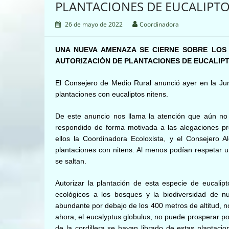
PLANTACIONES DE EUCALIPTO 
26 de mayo de 2022
Coordinadora
UNA NUEVA AMENAZA SE CIERNE SOBRE LOS 
AUTORIZACIÓN DE PLANTACIONES DE EUCALIPT
El Consejero de Medio Rural anunció ayer en la Ju
plantaciones con eucaliptos nitens.
De este anuncio nos llama la atención que aún no 
respondido de forma motivada a las alegaciones pre
ellos la Coordinadora Ecoloxista, y el Consejero A
plantaciones con nitens. Al menos podían respetar 
se saltan.
Autorizar la plantación de esta especie de eucali
ecológicos a los bosques y la biodiversidad de n
abundante por debajo de los 400 metros de altitud, n
ahora, el eucalyptus globulus, no puede prosperar por
de la cordillera se hayan librado de estas plantaci