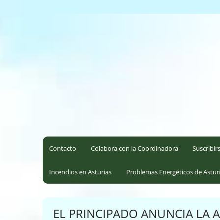
Saltar
al
Coordinadora Ecoloxista d
contenido
Contacto
Colabora con la Coordinadora
Suscribir
Incendios en Asturias
Problemas Energéticos de Astur
EL PRINCIPADO ANUNCIA LA 