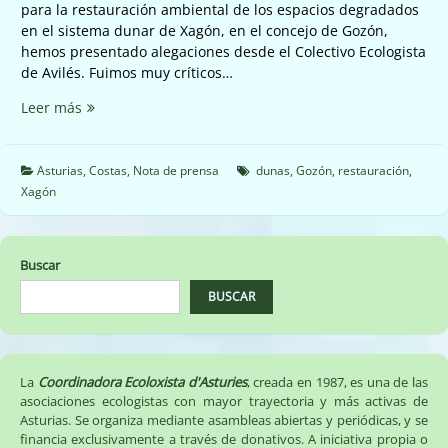
para la restauración ambiental de los espacios degradados
en el sistema dunar de Xagón, en el concejo de Gozón,
hemos presentado alegaciones desde el Colectivo Ecologista
de Avilés. Fuimos muy críticos…
No
Leer más
se
puede
dejar
Asturias
,
Costas
,
Nota de prensa
dunas
,
Gozón
,
restauración
,
a
Xagón
medias
la
restauración
Buscar
de
las
BUSCAR
dunas
de
Xagon.
(29/11/2022)
La
Coordinadora Ecoloxista d'Asturies
, creada en 1987, es una de las
asociaciones ecologistas con mayor trayectoria y más activas de
Asturias. Se organiza mediante asambleas abiertas y periódicas, y se
financia exclusivamente a través de donativos. A iniciativa propia o