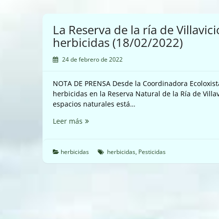
La Reserva de la ría de Villav
herbicidas (18/02/2022)
24 de febrero de 2022
NOTA DE PRENSA Desde la Coordinadora Ecoloxista
herbicidas en la Reserva Natural de la Ría de Villa
espacios naturales está…
La
Leer más
Reserva
de
la
herbicidas
herbicidas
,
Pesticidas
ría
de
Villaviciosa
amenazada
por
herbicidas