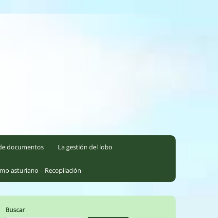
l de documentos
La gestión del lobo
smo asturiano – Recopilación
Buscar