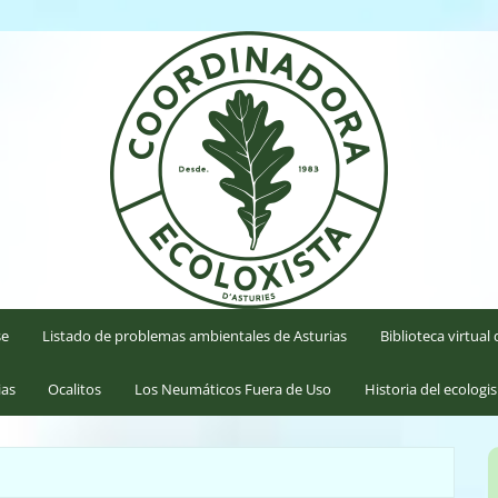
'Asturies
se
Listado de problemas ambientales de Asturias
Biblioteca virtua
ias
Ocalitos
Los Neumáticos Fuera de Uso
Historia del ecologi