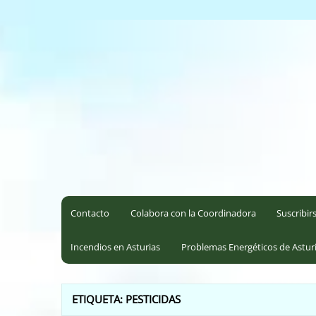
Saltar
al
Coordinadora Ecoloxista d
contenido
Contacto
Colabora con la Coordinadora
Suscribir
Incendios en Asturias
Problemas Energéticos de Astur
ETIQUETA:
PESTICIDAS