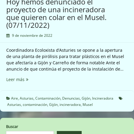
Hoy hemos denunciado el
☢️◼️
proyecto de una incineradora
🏖
que quieren colar en el Musel.
(07/11/2022)
9 de noviembre de 2022
Coordinadora Ecoloxista d’Asturies se opone a la apertura
de una planta de pirólisis para tratar plásticos en el Musel
que afectaría a Gijón y Carreño de forma notable Ante el
anuncio de que continúa el proyecto de la instalación de…
Hoy
Leer más
hemos
denunciado
el
Aire
,
Asturias
,
Contaminación
,
Denuncias
,
Gijón
,
Incineradora
proyecto
Asturias
,
contaminación
,
Gijón
,
incineradora
,
Musel
de
una
incineradora
Buscar
que