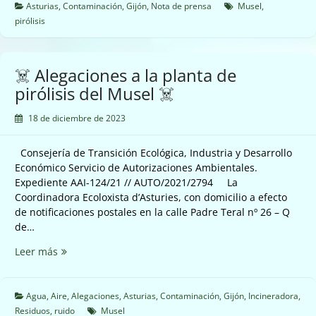
el
Asturias
,
Contaminación
,
Gijón
,
Nota de prensa
Musel
,
Principado
pirólisis
vuelve
a
cambiar
☠️ Alegaciones a la planta de
de
pirólisis del Musel ☠️
opinion,
alegamos
18 de diciembre de 2023
a
la
Consejería de Transición Ecológica, Industria y Desarrollo
planta
Económico Servicio de Autorizaciones Ambientales.
de
Expediente AAI-124/21 // AUTO/2021/2794 La
pirolisis
Coordinadora Ecoloxista d’Asturies, con domicilio a efecto
del
de notificaciones postales en la calle Padre Teral nº 26 – Q
Musel
de…
🤨
☠️
Leer más
Alegaciones
a
la
Agua
,
Aire
,
Alegaciones
,
Asturias
,
Contaminación
,
Gijón
,
Incineradora
,
planta
Residuos
,
ruido
Musel