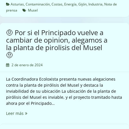
de
Asturias
,
Contaminación
,
Costas
,
Energía
,
Gijón
,
Industria
,
Nota de
baterías
prensa
Musel
del
Musel,
perjudicaría
🤨 Por si el Principado vuelve a
el
cambiar de opinion, alegamos a
área
la planta de pirolisis del Musel
de
Gijón
🤨
☠️☣️
2 de enero de 2024
La Coordinadora Ecoloxista presenta nuevas alegaciones
contra la planta de pirólisis del Musel y destaca la
inviabilidad de su ubicación La ubicación de la planta de
pirólisis del Musel es inviable, y el proyecto tramitado hasta
ahora por el Principado…
🤨
Leer más
Por
si