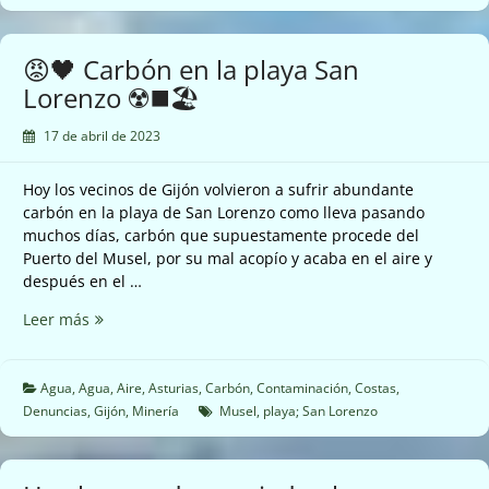
parque
de
carbones
😡🖤 Carbón en la playa San
en
Lorenzo ☢️◼️🏖
el
puerto
17 de abril de 2023
del
Musel
Hoy los vecinos de Gijón volvieron a sufrir abundante
en
carbón en la playa de San Lorenzo como lleva pasando
Aboño
muchos días, carbón que supuestamente procede del
en
Puerto del Musel, por su mal acopío y acaba en el aire y
Carreño
después en el …
☠️
😡
Leer más
🖤
Carbón
en
Agua
,
Agua
,
Aire
,
Asturias
,
Carbón
,
Contaminación
,
Costas
,
la
Denuncias
,
Gijón
,
Minería
Musel
,
playa; San Lorenzo
playa
San
Lorenzo