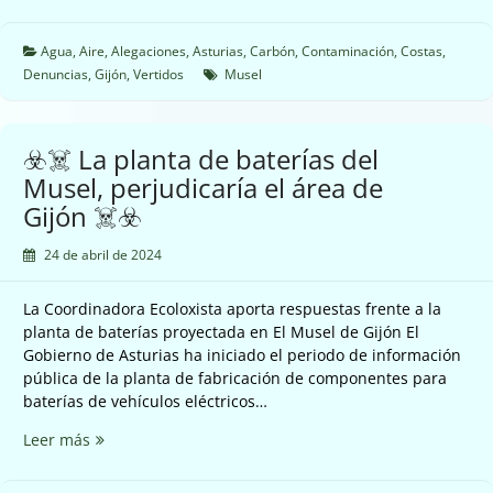
Agua
,
Aire
,
Alegaciones
,
Asturias
,
Carbón
,
Contaminación
,
Costas
,
Denuncias
,
Gijón
,
Vertidos
Musel
☣️☠️ La planta de baterías del
Musel, perjudicaría el área de
Gijón ☠️☣️
24 de abril de 2024
La Coordinadora Ecoloxista aporta respuestas frente a la
planta de baterías proyectada en El Musel de Gijón El
Gobierno de Asturias ha iniciado el periodo de información
pública de la planta de fabricación de componentes para
baterías de vehículos eléctricos…
☣️☠️
Leer más
La
planta