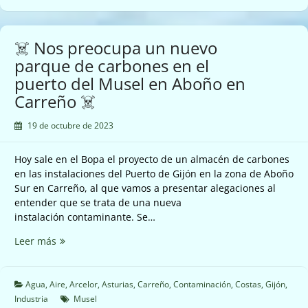
de
pirólisis
del
☠️ Nos preocupa un nuevo
Musel
parque de carbones en el
☠️
puerto del Musel en Aboño en
Carreño ☠️
19 de octubre de 2023
Hoy sale en el Bopa el proyecto de un almacén de carbones
en las instalaciones del Puerto de Gijón en la zona de Aboño
Sur en Carreño, al que vamos a presentar alegaciones al
entender que se trata de una nueva
instalación contaminante. Se…
☠️
Leer más
Nos
preocupa
un
Agua
,
Aire
,
Arcelor
,
Asturias
,
Carreño
,
Contaminación
,
Costas
,
Gijón
,
nuevo
Industria
Musel