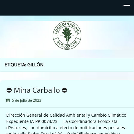
Coordinadora Ecoloxista
d'Asturies
ETIQUETA:
GILLÓN
⛔️ Mina Carballo ⛔️
5 de julio de 2023
Dirección General de Calidad Ambiental y Cambio Climático
Expediente IA-PP-0073/23 La Coordinadora Ecoloxista
d’Asturies, con domicilio a efecto de notificaciones postales
en la calle Padre Teral nº 26 – Q de Villalegre, en Avilés y