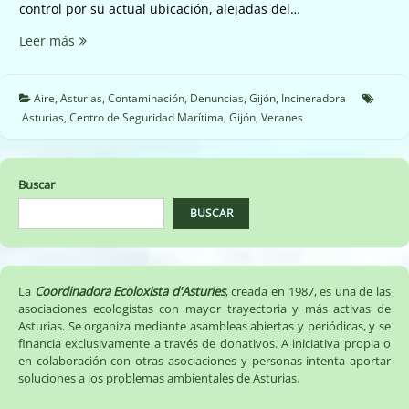
control por su actual ubicación, alejadas del…
Nuevas
Leer más
emisiones
Centro
de
Aire
,
Asturias
,
Contaminación
,
Denuncias
,
Gijón
,
Incineradora
Seguridad
Asturias
,
Centro de Seguridad Marítima
,
Gijón
,
Veranes
Marítima
de
Veranes.
Buscar
BUSCAR
La
Coordinadora Ecoloxista d'Asturies
, creada en 1987, es una de las
asociaciones ecologistas con mayor trayectoria y más activas de
Asturias. Se organiza mediante asambleas abiertas y periódicas, y se
financia exclusivamente a través de donativos. A iniciativa propia o
en colaboración con otras asociaciones y personas intenta aportar
soluciones a los problemas ambientales de Asturias.