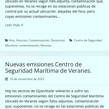
ubicado en Veranes según foto adjunta, contaminación que,
suponemos, no se recoge en las estaciones públicas de
control por su actual ubicación, alejadas del foco, pero
cuyas emisiones contaminantes…
Nuevas
Leer más
emisiones
en
el
Aire
,
Asturias
,
Contaminación
,
Denuncias
Centro de Seguridad
Centro
Marítima
,
contaminación
,
Veranes
Seguridad
Marítima
de
Nuevas emisiones Centro de
Veranes.
Seguridad Marítima de Veranes.
16 de noviembre de 2022
Hoy los vecinos de Gijon/Xixón volvieron a sufrir las
emisiones contaminantes del Centro de Seguridad Maritima
ubicado en Veranes según fotos adjuntas, contaminación
que, suponemos, no se recoge en las estaciones públicas de