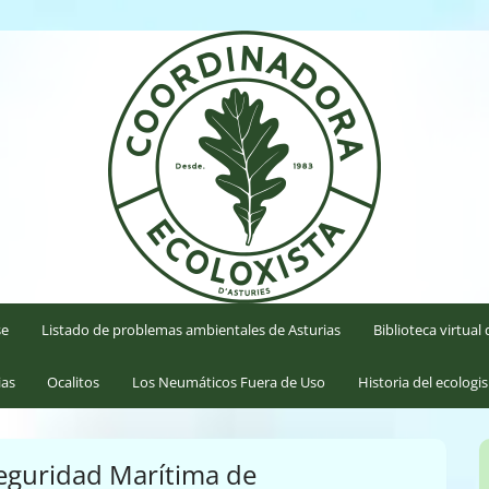
'Asturies
se
Listado de problemas ambientales de Asturias
Biblioteca virtua
ias
Ocalitos
Los Neumáticos Fuera de Uso
Historia del ecologi
eguridad Marítima de