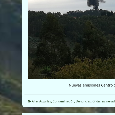
Nuevas emisiones Centro 
Aire
,
Asturias
,
Contaminación
,
Denuncias
,
Gijón
,
Incinera