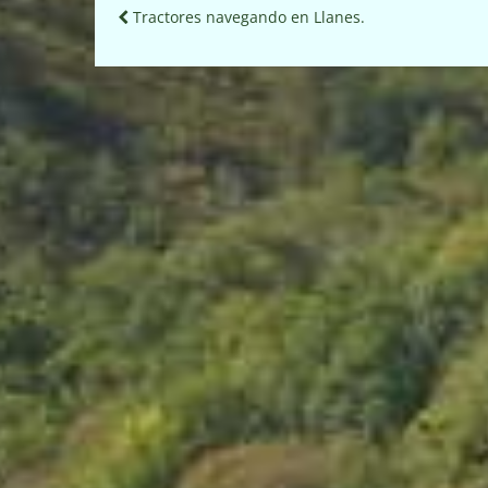
Navegación
Tractores navegando en Llanes.
de
entradas