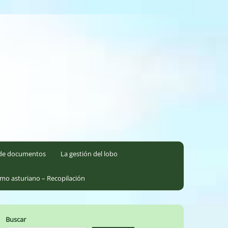
l de documentos
La gestión del lobo
smo asturiano – Recopilación
Buscar