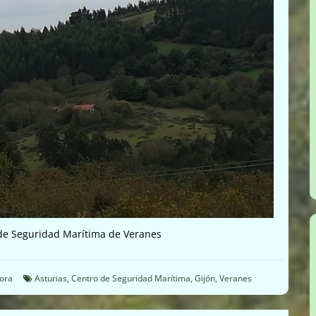
de Seguridad Marítima de Veranes
dora
Asturias
,
Centro de Seguridad Marítima
,
Gijón
,
Veranes