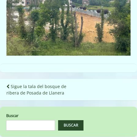
Navegación
Sigue la tala del bosque de
ribera de Posada de Llanera
de
entradas
Buscar
BUSCAR