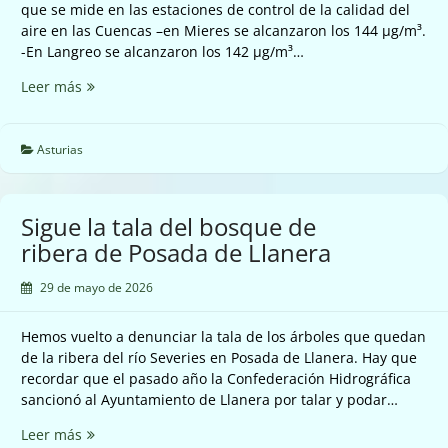
que se mide en las estaciones de control de la calidad del
aire en las Cuencas –en Mieres se alcanzaron los 144 µg/m³.
-En Langreo se alcanzaron los 142 µg/m³…
Siguen
Leer más
disparados
los
valores
Asturias
del
ozono
troposférico
Sigue la tala del bosque de
en
ribera de Posada de Llanera
las
Cuencas
29 de mayo de 2026
Hemos vuelto a denunciar la tala de los árboles que quedan
de la ribera del río Severies en Posada de Llanera. Hay que
recordar que el pasado año la Confederación Hidrográfica
sancionó al Ayuntamiento de Llanera por talar y podar…
Sigue
Leer más