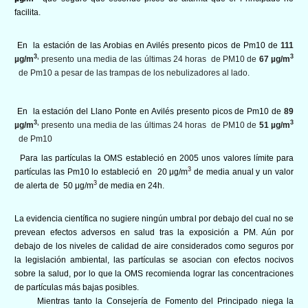
facilita.
En la estación de las Arobias en Avilés presento picos de Pm10 de
111
3,
3
µg/m
presento una media de las últimas 24 horas de PM10 de
67 µg/m
de Pm10 a pesar de las trampas de los nebulizadores al lado.
En la estación del Llano Ponte en Avilés presento picos de Pm10 de
89
3,
3
µg/m
presento una media de las últimas 24 horas de PM10 de
51 µg/m
de Pm10
Para las partículas la OMS estableció en 2005 unos valores límite para
3
partículas las Pm10 lo estableció en 20 μg/m
de media anual y un valor
3
de alerta de 50 μg/m
de media en 24h.
La evidencia científica no sugiere ningún umbral por debajo del cual no se
prevean efectos adversos en salud tras la exposición a PM. Aún por
debajo de los niveles de calidad de aire considerados como seguros por
la legislación ambiental, las partículas se asocian con efectos nocivos
sobre la salud, por lo que la OMS recomienda lograr las concentraciones
de partículas más bajas posibles.
Mientras tanto la Consejería de Fomento del Principado niega la