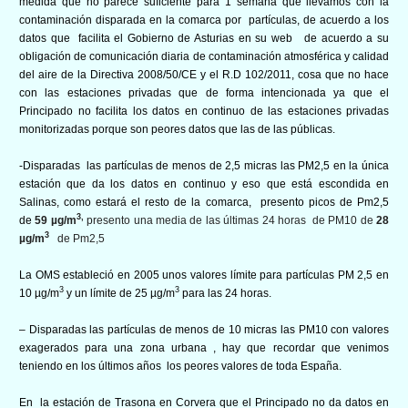
medida que no parece suficiente para 1 semana que llevamos con la
contaminación disparada en la comarca por partículas, de acuerdo a los
datos que facilita el Gobierno de Asturias en su web de acuerdo a su
obligación de comunicación diaria de contaminación atmosférica y calidad
del aire de la Directiva 2008/50/CE y el R.D 102/2011, cosa que no hace
con las estaciones privadas que de forma intencionada ya que el
Principado no facilita los datos en continuo de las estaciones privadas
monitorizadas porque son peores datos que las de las públicas.
-Disparadas las partículas de menos de 2,5 micras las PM2,5 en la única
estación que da los datos en continuo y eso que está escondida en
Salinas, como estará el resto de la comarca, presento picos de Pm2,5
3,
de
59 µg/m
presento una media de las últimas 24 horas de PM10 de
28
3
µg/m
de Pm2,5
La OMS estableció en 2005 unos valores límite para partículas PM 2,5 en
3
3
10 µg/m
y un límite de 25 µg/m
para las 24 horas.
– Disparadas las partículas de menos de 10 micras las PM10 con valores
exagerados para una zona urbana , hay que recordar que venimos
teniendo en los últimos años los peores valores de toda España.
En la estación de Trasona en Corvera que el Principado no da datos en