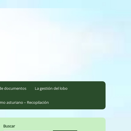
l de documentos
La gestión del lobo
smo asturiano – Recopilación
Buscar