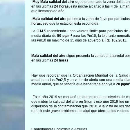
-Muy Mala calidad del aire
sigue presentado la zona del Laur
en las últimas
24 horas,
esta noche alcanzo a las 4 de la ma
que llevamos de año.
-Mala calidad del aire
presenta la zona de Jove por partícula
horas,
eso que la estación esta escondida.
La O.M.S recomienda unos valores límite para partículas de
3
media diaria de
50 µg/m
para las Pm10, la tolerante normati
las Pm10 un máximo de 35 días de acuerdo al RD 102/2011.
Mala calidad del aire
sigue presenta la zona del Lauredal po
en las últimas
24 horas
Hay que recordar que la Organización Mundial de la Salud 
anual para las Pm2,5 y un valor de alerta con una media dia
medía anual, que se tendría que haber rebajado ya a
20 µg/m
En el año 2019 se constató un aumento de los niveles de co
que miden la calidad del aire en Gijón y eso que 2019 fue u
dispersión de la contaminación que 2018. A la vista de los d
reducir este grave problema de salud que afecta a los vecinos
Coordinadora Ecoloxista d’Asturies