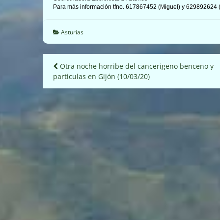
Para más información tfno. 617867452 (Miguel) y 629892624 (
Asturias
Navegación
Otra noche horribe del cancerigeno benceno y
particulas en Gijón (10/03/20)
de
entradas