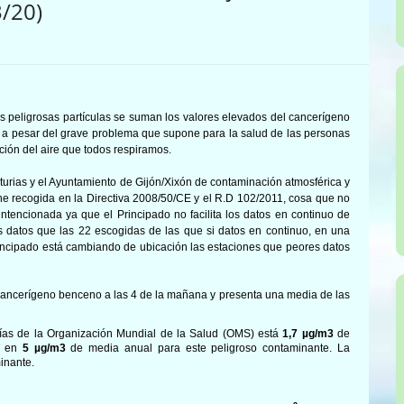
3/20)
as peligrosas partículas se suman los valores elevados del cancerígeno
 a pesar del grave problema que supone para la salud de las personas
ción del aire que todos respiramos.
sturias y el Ayuntamiento de Gijón/Xixón de contami
nación atmosférica y
ene recogida en la Directiva 2008/50/CE y el R.D 102/2011, cosa que no
ntencionada ya que el Principado no facilita los datos en continuo de
 datos que las 22 escogidas de las que si datos en continuo, en una
rincipado está cambiando de ubicación las estaciones que peores datos
ancerígeno benceno a las 4 de la mañana y presenta una media de las
uías de la Organización Mundial de la Salud (OMS) está
1,7
µg/m3
de
te en
5
µg/m3
de media anual para este peligroso contaminante. La
minante.