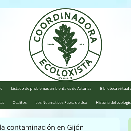
'Asturies
se
Listado de problemas ambientales de Asturias
Biblioteca virtua
ias
Ocalitos
Los Neumáticos Fuera de Uso
Historia del ecologi
 la contaminación en Gijón