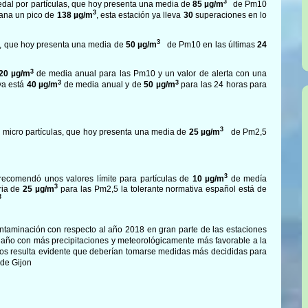
3
edal por partículas, que hoy presenta una media de
85
µg/m
de Pm10
3
ñana un pico de
138
µg/m
, esta estación ya lleva
30
superaciones en lo
3
s, que hoy presenta una media de
50
µg/m
de Pm10 en las últimas
24
3
20 µg/m
de media anual para las Pm10 y un valor de alerta con una
3
3
va está
40 µg/m
de media anual y de
50 µg/m
para las 24 horas para
3
r micro partículas, que hoy presenta una media de
25
µg/m
de Pm2,5
3
recomendó unos valores límite para partículas de
10 µg/m
de medía
3
ria de
25 µg/m
para las Pm2,5 la tolerante normativa español está de
3
ntaminación con respecto al año 2018 en gran parte de las estaciones
n año con más precipitaciones y meteorológicamente más favorable a la
atos resulta evidente que deberían tomarse medidas más decididas para
 de Gijon