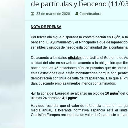
de partículas y benceno (11/0
23 de marzo de 2020
Coordinadora
NOTA DE PRENSA
Por tercer día sigue disparada la contaminación en Gijón, a l
benceno. El Ayuntamiento y el Principado sigue desaparecido
sensibles y grupos de riesgo esta continuidad de la contamina
De acuerdo a los datos
oficiales
que
facilita el Gobierno de A
calidad del aire en su web de acuerdo a la obligación que ti
hacen con las 45 estaciones público-privadas que de forma i
estas estaciones que están monitorizadas porque son peores
demostración continua de falta de trasparencia. Eso que el P
dan, buscando emplazamientos menos contaminados.
3
-En la zona del Lauredal se alcanzó un pico de
10
µg/m
del c
3
últimas 24 horas de
4,1
µg/m
Hay que recordar que el valor de referencia anual en las g
media anual, la tolerante normativa española está el lími
Comisión Europea recomienda un valor de
0
para este conta