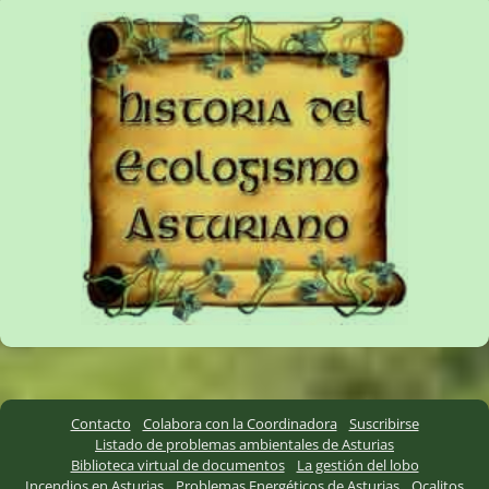
Contacto
Colabora con la Coordinadora
Suscribirse
Listado de problemas ambientales de Asturias
Biblioteca virtual de documentos
La gestión del lobo
Incendios en Asturias
Problemas Energéticos de Asturias
Ocalitos