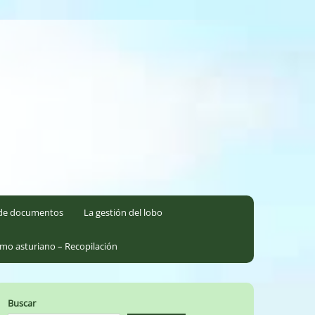
l de documentos
La gestión del lobo
smo asturiano – Recopilación
Buscar