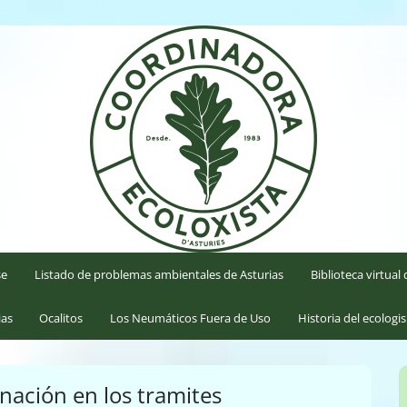
'Asturies
se
Listado de problemas ambientales de Asturias
Biblioteca virtua
ias
Ocalitos
Los Neumáticos Fuera de Uso
Historia del ecologi
ación en los tramites