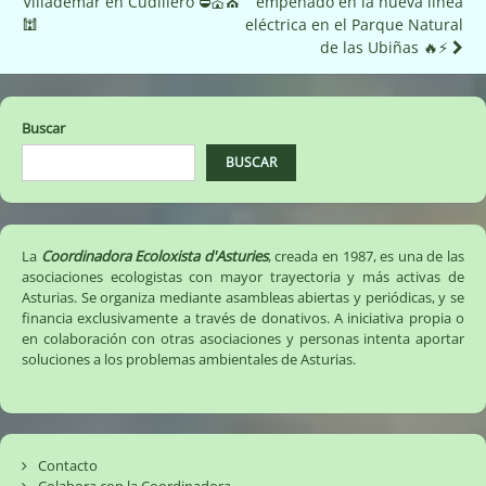
Villademar en Cudillero ⛔️💒⛪️
empeñado en la nueva línea
de
🕍
eléctrica en el Parque Natural
entradas
de las Ubiñas 🔥⚡️
Buscar
BUSCAR
La
Coordinadora Ecoloxista d'Asturies
, creada en 1987, es una de las
asociaciones ecologistas con mayor trayectoria y más activas de
Asturias. Se organiza mediante asambleas abiertas y periódicas, y se
financia exclusivamente a través de donativos. A iniciativa propia o
en colaboración con otras asociaciones y personas intenta aportar
soluciones a los problemas ambientales de Asturias.
Contacto