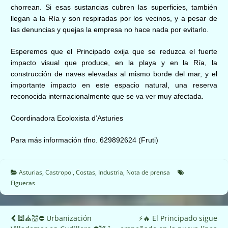
chorrean. Si esas sustancias cubren las superficies, también
llegan a la Ría y son respiradas por los vecinos, y a pesar de
las denuncias y quejas la empresa no hace nada por evitarlo.
Esperemos que el Principado exija que se reduzca el fuerte
impacto visual que produce, en la playa y en la Ría, la
construcción de naves elevadas al mismo borde del mar, y el
importante impacto en este espacio natural, una reserva
reconocida internacionalmente que se va ver muy afectada.
Coordinadora Ecoloxista d’Asturies
Para más información tfno. 629892624 (Fruti)
Asturias
,
Castropol
,
Costas
,
Industria
,
Nota de prensa
Figueras
Navegación
🕍⛪️💒⛔️ Urbanización
⚡️🔥 El Principado sigue