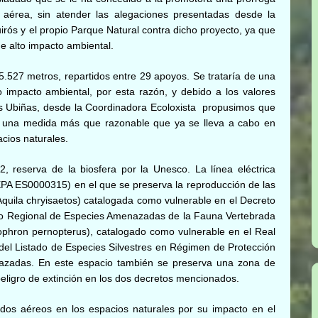
 aérea, sin atender las alegaciones presentadas desde la
irós y el propio Parque Natural
contra dicho proyecto,
ya que
de alto impacto ambiental.
5.527 metros, repartidos entre 29 apoyos. Se trataría de una
 impacto ambiental, por esta razón, y debido a los valores
Las Ubiñas, desde la Coordinadora Ecoloxista propusimos que
a, una medida más que razonable que ya se lleva a cabo en
cios naturales.
, reserva de la biosfera por la Unesco. La línea eléctrica
PA ES0000315) en el que se preserva la reproducción de las
(Aquila chryisaetos) catalogada como vulnerable en el Decreto
ogo Regional de Especies Amenazadas de la Fauna Vertebrada
eophron pernopterus), catalogado como vulnerable en el Real
 del Listado de Especies Silvestres en Régimen de Protección
azadas. En este espacio también se preserva una zona de
eligro de extinción en los dos decretos mencionados.
dos aéreos en los espacios naturales por su impacto en el