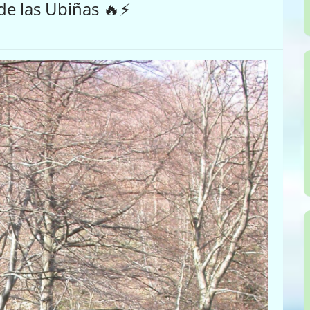
de las Ubiñas 🔥⚡️