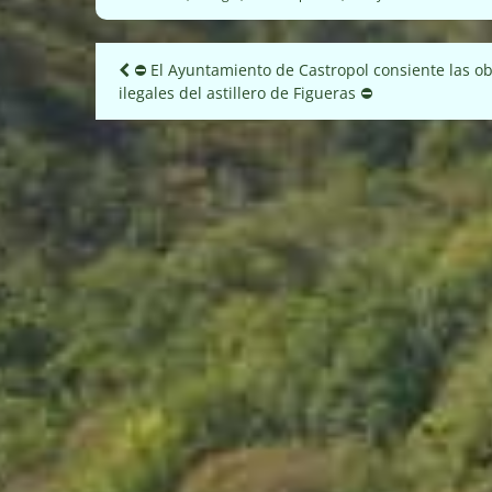
Navegación
⛔️ El Ayuntamiento de Castropol consiente las o
ilegales del astillero de Figueras ⛔️
de
entradas