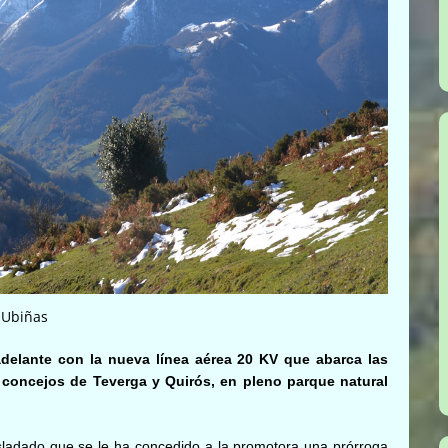
Ubiñas
delante con la nueva línea aérea 20 KV que abarca las
 concejos de Teverga y Quirós, en pleno parque natural
asladado que se le ha concedido a la promotora una prórroga