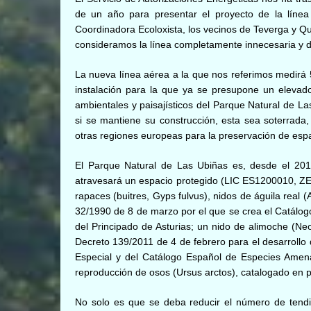
de un año para presentar el proyecto de la línea
Coordinadora Ecoloxista, los vecinos de Teverga y Qu
consideramos la línea completamente innecesaria
y 
La nueva línea aérea a la que nos referimos medirá 
instalación para la que ya se presupone un elevado
ambientales y paisajísticos del Parque Natural de 
si se mantiene su construcción, esta sea soterrad
otras regiones europeas para la preservación de espa
El Parque Natural de Las Ubiñas es, desde el 2012
atravesará un espacio protegido (LIC ES1200010, ZE
rapaces (buitres, Gyps fulvus), nidos de águila real 
32/1990 de 8 de marzo por el que se crea el Catál
del Principado de Asturias; un nido de alimoche (N
Decreto 139/2011 de 4 de febrero para el desarrollo
Especial y del Catálogo Español de Especies Amen
reproducción de osos (Ursus arctos), catalogado en p
No solo es que se deba reducir el número de tendi