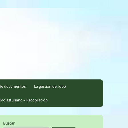
l de documentos
La gestión del lobo
smo asturiano – Recopilación
Buscar