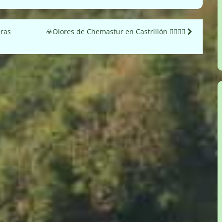
bras
☣️Olores de Chemastur en Castrillón 😵‍💫🤢🤮