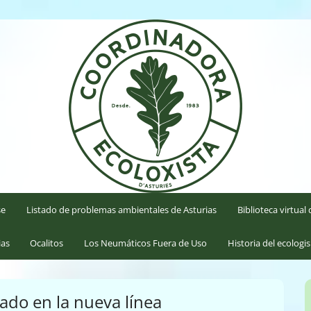
'Asturies
se
Listado de problemas ambientales de Asturias
Biblioteca virtua
ias
Ocalitos
Los Neumáticos Fuera de Uso
Historia del ecologi
ado en la nueva línea