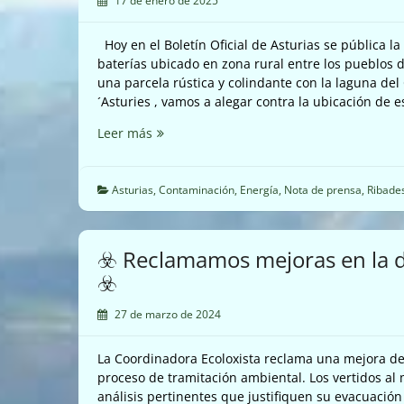
17 de enero de 2025
☠️⚡
Hoy en el Boletín Oficial de Asturias se pública 
baterías ubicado en zona rural entre los pueblos 
una parcela rústica y colindante con la laguna de
´Asturies , vamos a alegar contra la ubicación de
⚡☠️
Leer más
Siguen
los
parques
Asturias
,
Contaminación
,
Energía
,
Nota de prensa
,
Ribades
de
baterías
en
☣️ Reclamamos mejoras en la 
zonas
☣️
rurales;
ahora,
27 de marzo de 2024
en
Ribadesella
La Coordinadora Ecoloxista reclama una mejora de
☠️⚡
proceso de tramitación ambiental. Los vertidos al
análisis pertinentes que justifiquen su evacuació