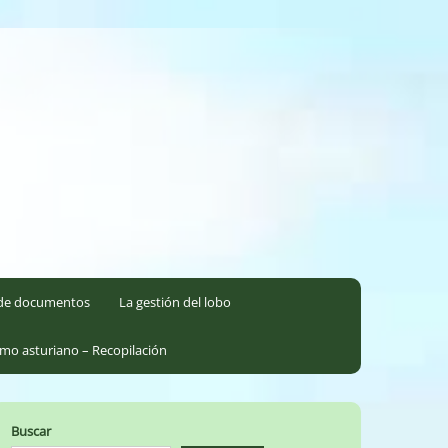
l de documentos
La gestión del lobo
smo asturiano – Recopilación
Buscar