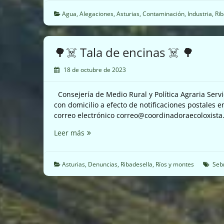
de
aguas
Agua
,
Alegaciones
,
Asturias
,
Contaminación
,
Industria
,
Rib
residuales
de
la
🌳☠️ Tala de encinas ☠️ 🌳
planta
de
18 de octubre de 2023
Hormigones
en
Consejería de Medio Rural y Política Agraria Ser
Llovio
con domicilio a efecto de notificaciones postales en 
☠️
correo electrónico correo@coordinadoraecoloxista
🌳
Leer más
☠️
Tala
de
Asturias
,
Denuncias
,
Ribadesella
,
Ríos y montes
Seb
encinas
☠️
🌳