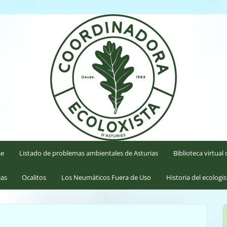
'Asturies
se
Listado de problemas ambientales de Asturias
Biblioteca virtua
ias
Ocalitos
Los Neumáticos Fuera de Uso
Historia del ecologi