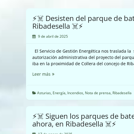
⚡☠️ Desisten del parque de bat
Ribadesella ☠️⚡
9 de abril de 2025
El Servicio de Gestión Energética nos traslada la 
autorización administrativa del proyecto del pa
iba en la proximidad de Collera del concejo de Ri
⚡☠️
Leer más
Desisten
del
parque
Asturias
,
Energía
,
Incendios
,
Nota de prensa
,
Ribadesella
de
baterías
de
⚡☠️ Siguen los parques de bate
Colleras
ahora, en Ribadesella ☠️⚡
en
Ribadesella