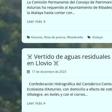
La Comisión Permanente del Consejo de Patrimonio
Asturias ha requerido al Ayuntamiento de Ribadese
la Atalaya hasta contar con…
🌳
Leer más
🍁
El
Ayuntamiento
Asturias
,
Nota de prensa
,
Ribadesella
Atalaya
de
Ribadesella
tiene
☠️ Vertido de aguas residuales
que
en Llovio ☠️
conservar
los
17 de diciembre de 2023
arboles
de
Confederación Hidrográfica del Cantábrico Comi
la
Ecoloxista d’Asturies, con domicilio a efecto de not
Atalaya
Villalegre, en Avilés y con el correo…
🍁
🌳
☠️
Leer más
Vertido