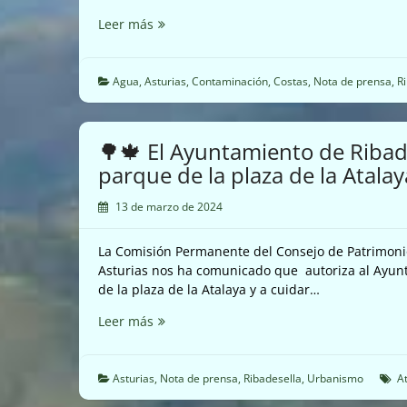
☣️
Leer más
Reclamamos
mejoras
en
Agua
,
Asturias
,
Contaminación
,
Costas
,
Nota de prensa
,
R
la
depuradora
de
🌳🍁 El Ayuntamiento de Ribad
Ribadesella
parque de la plaza de la Atalay
☣️
13 de marzo de 2024
La Comisión Permanente del Consejo de Patrimonio 
Asturias nos ha comunicado que autoriza al Ayunt
de la plaza de la Atalaya y a cuidar…
🌳
Leer más
🍁
El
Ayuntamiento
Asturias
,
Nota de prensa
,
Ribadesella
,
Urbanismo
A
de