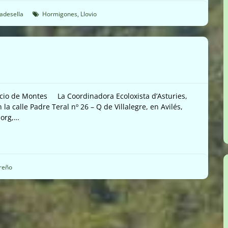
adesella
Hormigones
,
Llovio
vicio de Montes La Coordinadora Ecoloxista d’Asturies,
la calle Padre Teral nº 26 – Q de Villalegre, en Avilés,
.org,…
reño