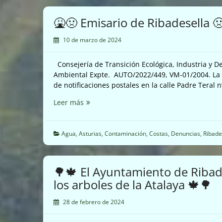
Ribadesella
no
🤮🤢 Emisario de Ribadesella 
puede
cargarse
10 de marzo de 2024
el
parque
Consejería de Transición Ecológica, Industria y D
de
Ambiental Expte. AUTO/2022/449, VM-01/2004. La Co
la
de notificaciones postales en la calle Padre Teral n
plaza
de
🤮
Leer más
la
🤢
Atalaya
Emisario
🍁
de
Agua
,
Asturias
,
Contaminación
,
Costas
,
Denuncias
,
Ribade
🌳
Ribadesella
🤢
🤮
🌳🍁 El Ayuntamiento de Ribad
los arboles de la Atalaya 🍁🌳
28 de febrero de 2024