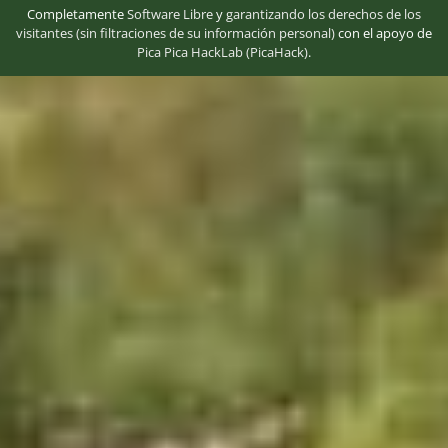
Completamente
Software Libre
y
garantizando los derechos de los
visitantes (sin filtraciones de su información personal)
con el apoyo de
Pica Pica HackLab (PicaHack)
.