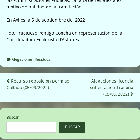
las Administraciones Públicas. La falta de respuesta es
motivo de nulidad de la tramitación.
En Avilés, a 5 de septiembre del 2022
Fdo. Fructuoso Pontigo Concha en representación de la
Coordinadora Ecoloxista d’Asturies
Alegaciones
,
Residuos
Navegación
Recurso reposición permiso
Alegaciones licencia
Collada (05/09/2022)
subestación Trasona
de
(05/09/2022)
entradas
Buscar
BUSCAR