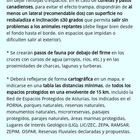
sin dejar rendijas o espacios. En el caso de
cunetas y pasos
canadienses
, para evitar el efecto trampa, dispondrán de
al
menos un lateral (recomendable dos) con superficie no
resbaladiza e inclinación ≤30 grados
que permita
salir sin
problemas a los animales reptantes
(debe llegar bien desde
el fondo hasta el borde, sin espacios que impidan o
dificulten salir al exterior).
* Se crearán
pasos de fauna por debajo del firme
en los
cruces con cursos de agua (arroyos, ríos, etc.) y en las
proximidades de charcas, lagunas y turberas.
* Deberá reflejarse de forma
cartográfica
en un mapa, e
indicarse en una
tabla las distancias mínimas
, de
todos los
espacios protegidos en una envolvente de 15 km
, incluido la
Red de Espacios Protegidos de Asturias, los indicados en el
PORNA, parques naturales, reservas naturales,
monumentos naturales, microrreservas, paisajes
protegidos, parajes naturales, áreas marinas protegidas,
Lugares de Interés Geológico (LIG), LIC/ZEC, ZEPA, RAMSAR,
ZEPIM, OSPAR, Reservas Fluviales declaradas y propuestas.