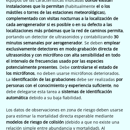
equipos de las características indicadas
donde existan
instalaciones que lo permitan
(habitualmente
el o los
mástiles o torres de las estaciones meteorológicas
),
complementado con visitas nocturnas a la localización de
cada aerogenerador si es posible o en su defecto a las
localizaciones más próximas que la red de caminos permita
,
portando un detector de ultrasonidos y contabilizando
30
minutos semanales por aerogenerador
. Se deben
emplear
exclusivamente detectores en modo grabación directa de
ultrasonidos y con micrófono con alta sensibilidad en todo
el intervalo de frecuencias usado por las especies
potencialmente presentes
. Debe
controlarse el estado de
los micrófonos
, no deben usarse micrófonos deteriorados.
La
identificación de las grabaciones
debe ser realizadas
por
personas con el conocimiento y experiencia suficiente
,
no
debe delegarse esta tarea a
sistemas de identificación
automática
debido a su baja fiabilidad.
Los datos de observaciones en zona de riesgo deben usarse
para estimar la mortalidad directa esperable mediante
modelos de riesgo de colisión
(debido a que no existe una
relación simple entre abundancia y mortalidad). Al