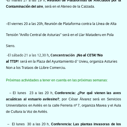
-El martes 17 a las 19 h,
Reunión de Plataformas de Afectados por la
Contaminación del aire
, será en el Ateneo de la Calzada.
–
El viernes 20 a las 20h,
Reunión de
Plataforma contra la Línea de Alta
Tensión "Anillo Central de Asturias"
será en el Llar Mataderu en Pola
Siero.
-El sábado 21 a las 12,30 h
, Concentración
¡No al
CETA! !No
al
TTIP!
será en la Plaza del Ayuntamiento d ‘ Uvieu, organiza Asturies
Non a los Trataos de LLibre Comerciu.
Próximas actividades a tener en cuenta en las próximas semanas:
– El lunes 23 a las 20 h,
Conferencia: ¿Por qué vienen las aves
acuáticas al estuario avilesino?
, por César Álvarez será en Servicios
Universitarios en Avilés en la calle Ferreria nº 7, organiza Mavea y el Aula
de Cultura la Voz de Avilés.
– El lunes 30 a las 20 h,
Conferencia: Las plantas invasoras de los