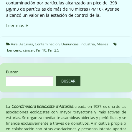
contaminación por partículas alcanzado un pico de 398
µg/m3 de partículas de más de 10 micras (PM10). Ayer se
alcanzó un valor en la estación de control de la…
☣️☠️
Leer más
Qué
pasó
ayer
Aire
,
Asturias
,
Contaminación
,
Denuncias
,
Industria
,
Mieres
en
benceno
,
cáncer
,
Pm 10
,
Pm 2.5
Mieres,
que
se
Buscar
disparó
la
BUSCAR
contaminación
☠️☣️
La
Coordinadora Ecoloxista d'Asturies
, creada en 1987, es una de las
asociaciones ecologistas con mayor trayectoria y más activas de
Asturias. Se organiza mediante asambleas abiertas y periódicas, y se
financia exclusivamente a través de donativos. A iniciativa propia o
en colaboración con otras asociaciones y personas intenta aportar