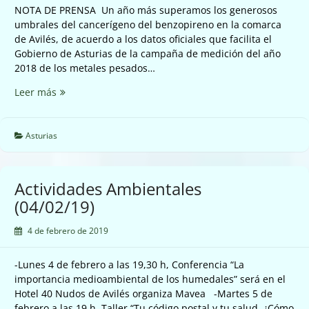
NOTA DE PRENSA Un año más superamos los generosos
umbrales del cancerígeno del benzopireno en la comarca
de Avilés, de acuerdo a los datos oficiales que facilita el
Gobierno de Asturias de la campaña de medición del año
2018 de los metales pesados…
En
Leer más
el
año
2018
Asturias
tambien
sigue
disparado
Actividades Ambientales
el
(04/02/19)
cancerigeno
benzopireno
4 de febrero de 2019
en
la
-Lunes 4 de febrero a las 19,30 h, Conferencia “La
comarca
importancia medioambiental de los humedales” será en el
de
Hotel 40 Nudos de Avilés organiza Mavea -Martes 5 de
Avilés
febrero a las 19 h, Taller “Tu código postal y tu salud. ¿Cómo
(04/02/19)