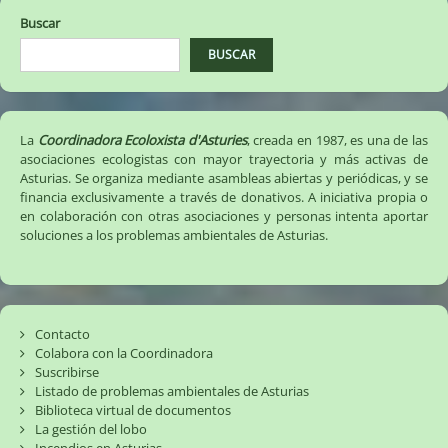
para
Buscar
el
parque
BUSCAR
de
carbones
de
Aboño
La
Coordinadora Ecoloxista d'Asturies
, creada en 1987, es una de las
(01/02/19)
asociaciones ecologistas con mayor trayectoria y más activas de
Asturias. Se organiza mediante asambleas abiertas y periódicas, y se
financia exclusivamente a través de donativos. A iniciativa propia o
en colaboración con otras asociaciones y personas intenta aportar
soluciones a los problemas ambientales de Asturias.
Contacto
Colabora con la Coordinadora
Suscribirse
Listado de problemas ambientales de Asturias
Biblioteca virtual de documentos
La gestión del lobo