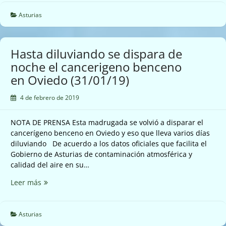
por
la
Asturias
Recuperación
de
las
Hasta diluviando se dispara de
Marismas
noche el cancerigeno benceno
de
en Oviedo (31/01/19)
Maqua
reclama
4 de febrero de 2019
la
restauración
urgente
NOTA DE PRENSA Esta madrugada se volvió a disparar el
del
cancerígeno benceno en Oviedo y eso que lleva varios días
humedal
diluviando De acuerdo a los datos oficiales que facilita el
(31/01/19)
Gobierno de Asturias de contaminación atmosférica y
calidad del aire en su…
Hasta
Leer más
diluviando
se
dispara
Asturias
de