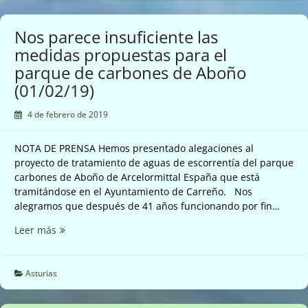
noche
el
Nos parece insuficiente las
cancerigeno
medidas propuestas para el
benceno
parque de carbones de Aboño
en
Oviedo
(01/02/19)
(31/01/19)
4 de febrero de 2019
NOTA DE PRENSA Hemos presentado alegaciones al
proyecto de tratamiento de aguas de escorrentía del parque
carbones de Aboño de Arcelormittal España que está
tramitándose en el Ayuntamiento de Carreño. Nos
alegramos que después de 41 años funcionando por fin…
Nos
Leer más
parece
insuficiente
las
Asturias
medidas
propuestas