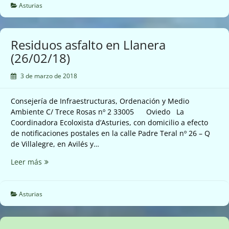
(28/02/2018)
Asturias
Residuos asfalto en Llanera
(26/02/18)
3 de marzo de 2018
Consejería de Infraestructuras, Ordenación y Medio
Ambiente C/ Trece Rosas nº 2 33005 Oviedo La
Coordinadora Ecoloxista d’Asturies, con domicilio a efecto
de notificaciones postales en la calle Padre Teral nº 26 – Q
de Villalegre, en Avilés y…
Residuos
Leer más
asfalto
en
Llanera
Asturias
(26/02/18)