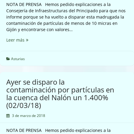
NOTA DE PRENSA Hemos pedido explicaciones a la
Consejería de Infraestructuras del Principado para que nos
informe porque se ha vuelto a disparar esta madrugada la
contaminación de partículas de menos de 10 micras en
Gijón y encontrarse con valores…
Que
Leer más
esta
pasando
en
Asturias
Gijón
para
encontrarse
Ayer se disparo la
en
contaminación por partículas en
alarma
la cuenca del Nalón un 1.400%
por
contaminación
(02/03/18)
por
partículas
3 de marzo de 2018
(03/03/18)
NOTA DE PRENSA Hemos pedido explicaciones a la