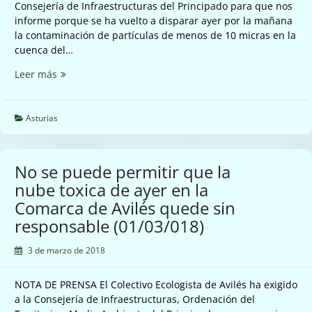
Consejería de Infraestructuras del Principado para que nos
informe porque se ha vuelto a disparar ayer por la mañana
la contaminación de partículas de menos de 10 micras en la
cuenca del…
Ayer
Leer más
se
disparo
la
Asturias
contaminación
por
partículas
No se puede permitir que la
en
nube toxica de ayer en la
la
Comarca de Avilés quede sin
cuenca
del
responsable (01/03/018)
Nalón
un
3 de marzo de 2018
1.400%
(02/03/18)
NOTA DE PRENSA El Colectivo Ecologista de Avilés ha exigido
a la Consejería de Infraestructuras, Ordenación del