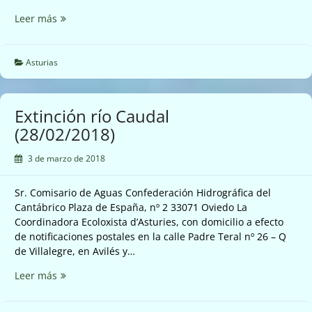
(01/03/018)
Ayer
Leer más
se
disparó
el
Asturias
700%
el
cancerigeno
Extinción río Caudal
benceno
(28/02/2018)
en
el
3 de marzo de 2018
Valle
del
Sr. Comisario de Aguas Confederación Hidrográfica del
Nalón
Cantábrico Plaza de España, nº 2 33071 Oviedo La
(01/03/18)
Coordinadora Ecoloxista d’Asturies, con domicilio a efecto
de notificaciones postales en la calle Padre Teral nº 26 – Q
de Villalegre, en Avilés y…
Extinción
Leer más
río
Caudal