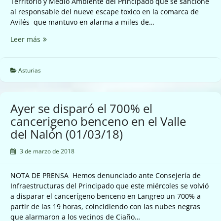
Territorio y Medio Ambiente del Principado que se sancione
al responsable del nueve escape toxico en la comarca de
Avilés que mantuvo en alarma a miles de…
No
Leer más
se
puede
permitir
Asturias
que
la
nube
Ayer se disparó el 700% el
toxica
cancerigeno benceno en el Valle
de
del Nalón (01/03/18)
ayer
en
3 de marzo de 2018
la
Comarca
de
NOTA DE PRENSA Hemos denunciado ante Consejería de
Avilés
Infraestructuras del Principado que este miércoles se volvió
quede
a disparar el cancerígeno benceno en Langreo un 700% a
sin
partir de las 19 horas, coincidiendo con las nubes negras
responsable
que alarmaron a los vecinos de Ciaño…