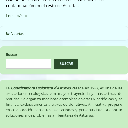
contaminación en el resto de Asturias…
Otra
Leer más
madrugada
que
se
Asturias
se
dispara
el
Buscar
cancerigeno
benceno
BUSCAR
un
3.600%
en
Oviedo
La
Coordinadora Ecoloxista d'Asturies
, creada en 1987, es una de las
(11/09/17)
asociaciones ecologistas con mayor trayectoria y más activas de
Asturias. Se organiza mediante asambleas abiertas y periódicas, y se
financia exclusivamente a través de donativos. A iniciativa propia o
en colaboración con otras asociaciones y personas intenta aportar
soluciones a los problemas ambientales de Asturias.