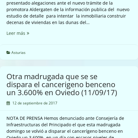
presentado alegaciones ante el nuevo trámite de la
promotora Aldergaten de la información publica del nuevo
estudio de detalle para intentar la inmobiliaria construir
decenas de viviendas en las dunas del…
Basta
Leer más
de
especular
con
Asturias
las
dunas
del
Otra madrugada que se se
Espartal
dispara el cancerigeno benceno
en
un 3.600% en Oviedo (11/09/17)
Castrillón
(12/09/17)
12 de septiembre de 2017
NOTA DE PRENSA Hemos denunciado ante Consejería de
Infraestructuras del Principado el que esta madrugada
domingo se volvió a disparar el cancerígeno benceno en
Oviedo un 3.600%, en un día con escasos niveles de