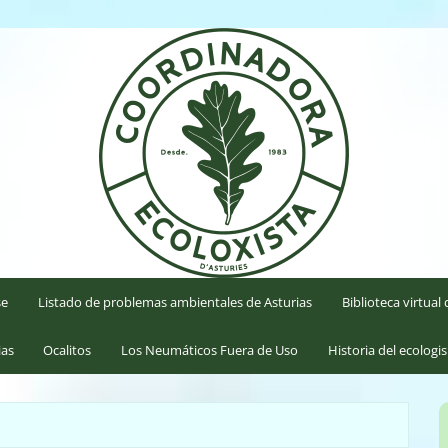
'Asturies
se
Listado de problemas ambientales de Asturias
Biblioteca virtua
ias
Ocalitos
Los Neumáticos Fuera de Uso
Historia del ecologi