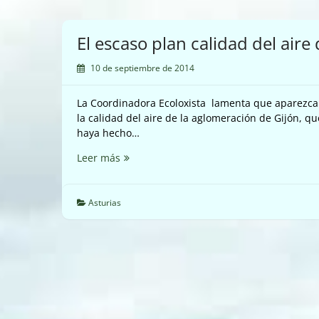
El escaso plan calidad del aire
10 de septiembre de 2014
La Coordinadora Ecoloxista lamenta que aparezca
la calidad del aire de la aglomeración de Gijón, q
haya hecho…
El
Leer más
escaso
plan
calidad
Asturias
del
aire
de
Gijón
y
Carreño