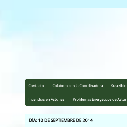
Saltar
al
Coordinadora Ecoloxista d
contenido
Contacto
Colabora con la Coordinadora
Suscribir
Incendios en Asturias
Problemas Energéticos de Astur
DÍA:
10 DE SEPTIEMBRE DE 2014