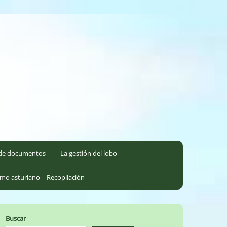
l de documentos
La gestión del lobo
smo asturiano – Recopilación
Buscar