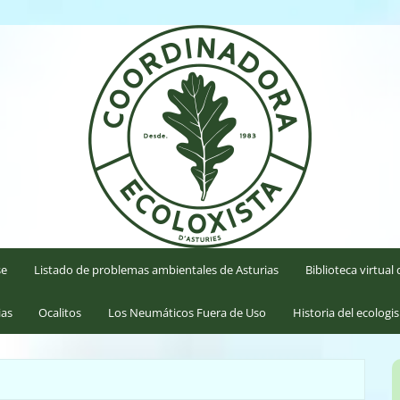
'Asturies
se
Listado de problemas ambientales de Asturias
Biblioteca virtua
ias
Ocalitos
Los Neumáticos Fuera de Uso
Historia del ecologi