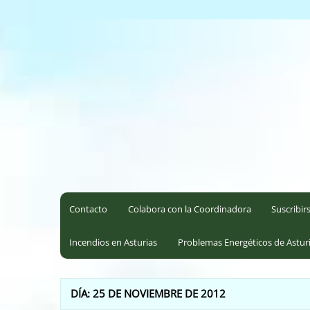
Saltar
al
Coordinadora Ecoloxista d
contenido
Contacto
Colabora con la Coordinadora
Suscribir
Incendios en Asturias
Problemas Energéticos de Astur
DÍA:
25 DE NOVIEMBRE DE 2012