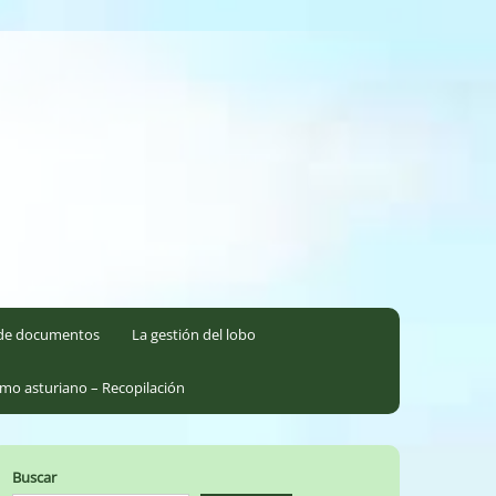
l de documentos
La gestión del lobo
smo asturiano – Recopilación
Buscar