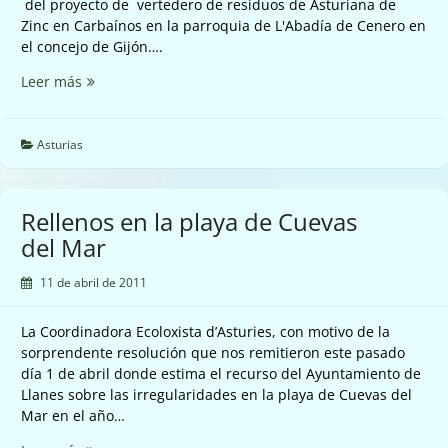
del proyecto de vertedero de residuos de Asturiana de
Zinc en Carbaínos en la parroquia de L'Abadía de Cenero en
el concejo de Gijón….
Vertedero
Leer más
de
residuos
de
Asturias
Asturiana
de
Zinc
Rellenos en la playa de Cuevas
en
del Mar
Cenero.
11 de abril de 2011
La Coordinadora Ecoloxista d’Asturies, con motivo de la
sorprendente resolución que nos remitieron este pasado
día 1 de abril donde estima el recurso del Ayuntamiento de
Llanes sobre las irregularidades en la playa de Cuevas del
Mar en el año…