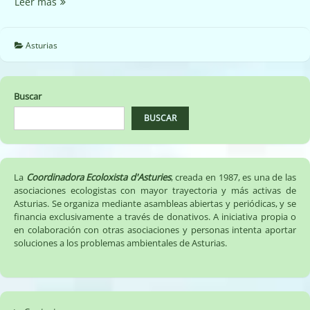
Rellenos
Leer más
en
la
playa
Asturias
de
Cuevas
del
Buscar
Mar
BUSCAR
La
Coordinadora Ecoloxista d'Asturies
, creada en 1987, es una de las
asociaciones ecologistas con mayor trayectoria y más activas de
Asturias. Se organiza mediante asambleas abiertas y periódicas, y se
financia exclusivamente a través de donativos. A iniciativa propia o
en colaboración con otras asociaciones y personas intenta aportar
soluciones a los problemas ambientales de Asturias.