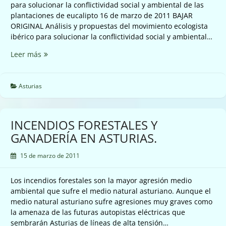
para solucionar la conflictividad social y ambiental de las
plantaciones de eucalipto 16 de marzo de 2011 BAJAR
ORIGINAL Análisis y propuestas del movimiento ecologista
ibérico para solucionar la conflictividad social y ambiental…
UNA
Leer más
VISIÓN
COMÚN
SOBRE
Asturias
EL
PROBLEMA
DE
INCENDIOS FORESTALES Y
LAS
GANADERÍA EN ASTURIAS.
PLANTACIONES
DE
15 de marzo de 2011
EUCALIPTO
Los incendios forestales son la mayor agresión medio
ambiental que sufre el medio natural asturiano. Aunque el
medio natural asturiano sufre agresiones muy graves como
la amenaza de las futuras autopistas eléctricas que
sembrarán Asturias de líneas de alta tensión…