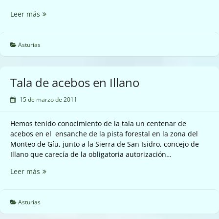
INCENDIOS
Leer más
FORESTALES
Y
GANADERÍA
Asturias
EN
ASTURIAS.
Tala de acebos en Illano
15 de marzo de 2011
Hemos tenido conocimiento de la tala un centenar de
acebos en el ensanche de la pista forestal en la zona del
Monteo de Gíu, junto a la Sierra de San Isidro, concejo de
Illano que carecía de la obligatoria autorización…
Tala
Leer más
de
acebos
en
Asturias
Illano