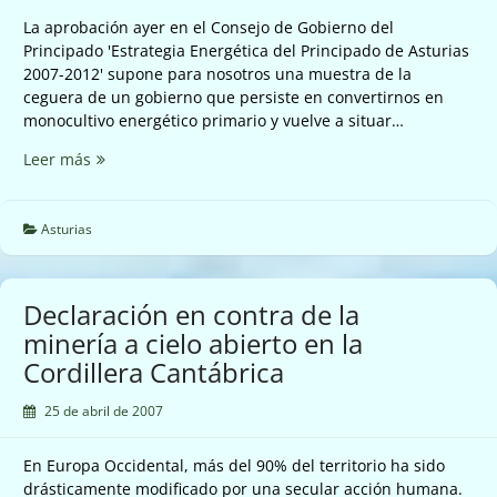
La aprobación ayer en el Consejo de Gobierno del
Principado 'Estrategia Energética del Principado de Asturias
2007-2012' supone para nosotros una muestra de la
ceguera de un gobierno que persiste en convertirnos en
monocultivo energético primario y vuelve a situar…
Comentarios
Leer más
de
la
CEA
Asturias
sobre
la
«Estrategia
Declaración en contra de la
Energética
minería a cielo abierto en la
del
Cordillera Cantábrica
Principado
2007-
25 de abril de 2007
2012»
En Europa Occidental, más del 90% del territorio ha sido
drásticamente modificado por una secular acción humana.