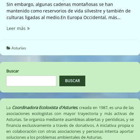
Sin embargo, algunas cadenas montañosas se han
mantenido como reservorios de vida silvestre y también de
culturas ligadas al medio.En Europa Occidental, más…
Declaración
Leer más
en
contra
de
Asturias
la
minería
a
Buscar
cielo
abierto
BUSCAR
en
la
Cordillera
Cantábrica
La
Coordinadora Ecoloxista d'Asturies
, creada en 1987, es una de las
asociaciones ecologistas con mayor trayectoria y más activas de
Asturias. Se organiza mediante asambleas abiertas y periódicas, y se
financia exclusivamente a través de donativos. A iniciativa propia o
en colaboración con otras asociaciones y personas intenta aportar
soluciones a los problemas ambientales de Asturias.