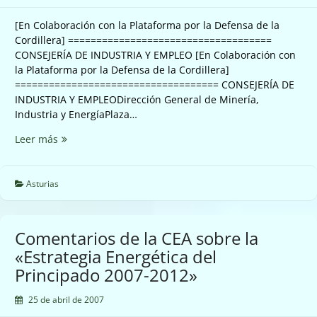
[En Colaboración con la Plataforma por la Defensa de la
Cordillera] ====================================
CONSEJERÍA DE INDUSTRIA Y EMPLEO [En Colaboración con
la Plataforma por la Defensa de la Cordillera]
==================================== CONSEJERÍA DE
INDUSTRIA Y EMPLEODirección General de Minería,
Industria y EnergíaPlaza…
Alegaciones
Leer más
presentadas
contra
el
Asturias
proyecto
de
decreto
Comentarios de la CEA sobre la
eólico
«Estrategia Energética del
de
Principado 2007-2012»
Asturies
25 de abril de 2007