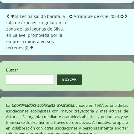
Navegación
🌳☠️ Les ha salido barata la
⛔️ Arranque de ocle 2023 ⛔️
tala de árboles irregular en la
de
zona de las lagunas de Silva,
entradas
en Salave, promovida por la
empresa minera en sus
terrenos ☠️ 🌳
Buscar
BUSCAR
La
Coordinadora Ecoloxista d'Asturies
, creada en 1987, es una de las
asociaciones ecologistas con mayor trayectoria y más activas de
Asturias. Se organiza mediante asambleas abiertas y periódicas, y se
financia exclusivamente a través de donativos. A iniciativa propia o
en colaboración con otras asociaciones y personas intenta aportar
soluciones a los problemas ambientales de Asturias.