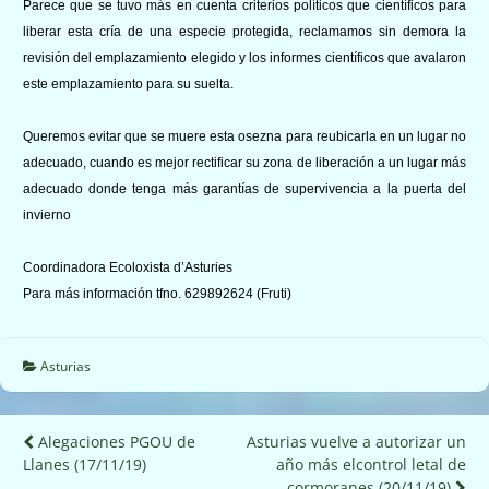
Parece que se tuvo más en cuenta criterios políticos que científicos para
liberar esta cría de una especie protegida, reclamamos sin demora la
revisión del emplazamiento elegido y los informes científicos que avalaron
este emplazamiento para su suelta.
Queremos evitar que se muere esta osezna para reubicarla en un lugar no
adecuado, cuando es mejor rectificar su zona de liberación a un lugar más
adecuado donde tenga más garantías de supervivencia a la puerta del
invierno
Coordinadora Ecoloxista d’Asturies
Para más información tfno. 629892624 (Fruti)
Asturias
Navegación
Alegaciones PGOU de
Asturias vuelve a autorizar un
Llanes (17/11/19)
año más elcontrol letal de
de
cormoranes (20/11/19)